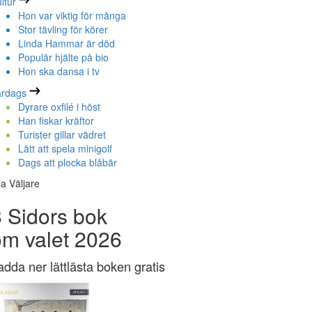
ltur
Hon var viktig för många
Stor tävling för körer
Linda Hammar är död
Populär hjälte på bio
Hon ska dansa i tv
ardags
Dyrare oxfilé i höst
Han fiskar kräftor
Turister gillar vädret
Lätt att spela minigolf
Dags att plocka blåbär
la Väljare
 Sidors bok
om valet 2026
adda ner lättlästa boken gratis