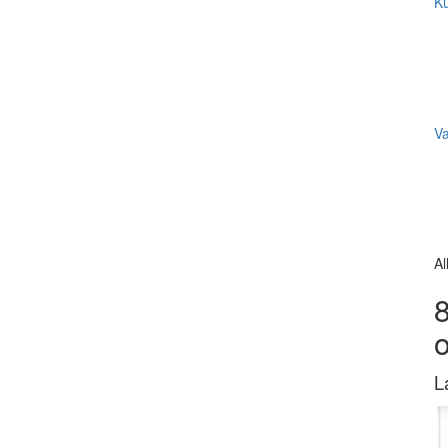
Ku
V
Al
8
L