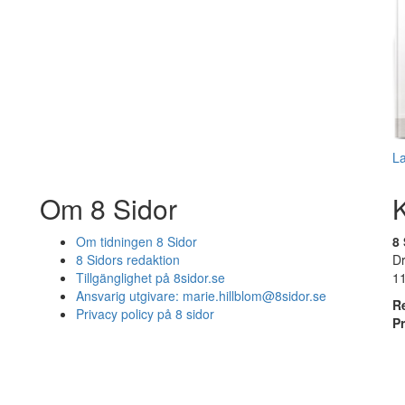
L
Om 8 Sidor
Om tidningen 8 Sidor
8 
8 Sidors redaktion
D
Tillgänglighet på 8sidor.se
1
Ansvarig utgivare:
marie.hillblom@8sidor.se
R
Privacy policy på 8 sidor
P