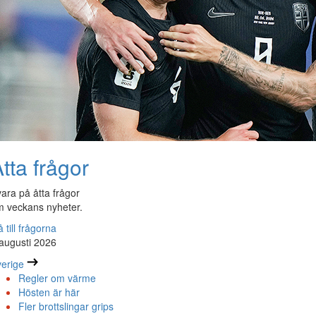
tta frågor
ara på åtta frågor
 veckans nyheter.
 till frågorna
augusti 2026
erige
Regler om värme
Hösten är här
Fler brottslingar grips