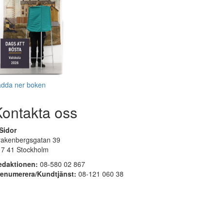
adda ner boken
Kontakta oss
Sidor
rakenbergsgatan 39
17 41 Stockholm
edaktionen:
08-580 02 867
renumerera/Kundtjänst:
08-121 060 38