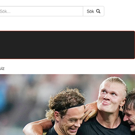
ktext
Sök
uiz