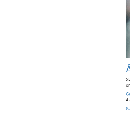
Å
Sv
om
Gå
4 
Sv