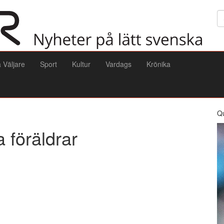
Sö
a Väljare
Sport
Kultur
Vardags
Krönika
Q
 föräldrar