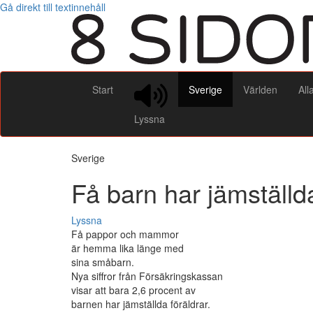
Gå direkt till textinnehåll
Start
Sverige
Världen
All
Lyssna
Sverige
Få barn har jämställda
Lyssna
Få pappor och mammor
är hemma lika länge med
sina småbarn.
Nya siffror från Försäkringskassan
visar att bara 2,6 procent av
barnen har jämställda föräldrar.