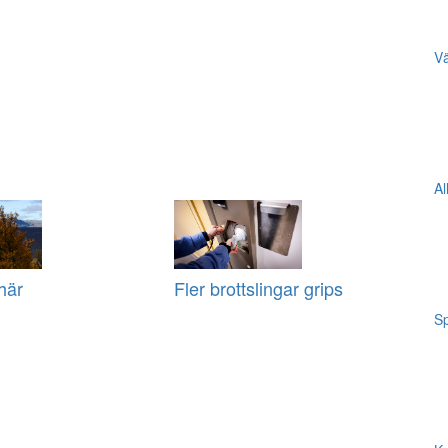
Vä
Al
här
Fler brottslingar grips
Sp