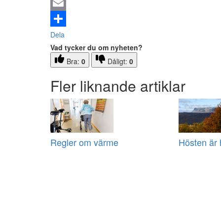
Email
Dela
Vad tycker du om nyheten?
Bra:
0
Dåligt:
0
Fler liknande artiklar
Regler om värme
Hösten är 