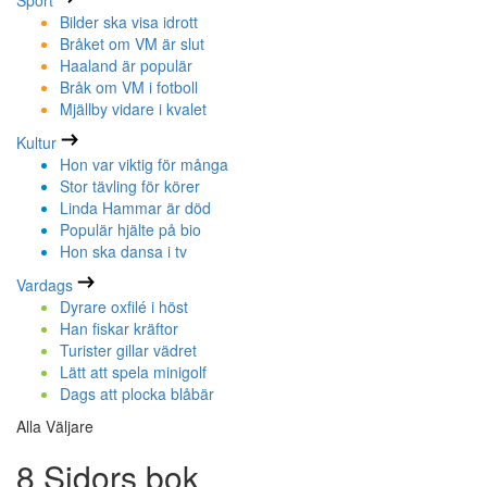
Sport
Bilder ska visa idrott
Bråket om VM är slut
Haaland är populär
Bråk om VM i fotboll
Mjällby vidare i kvalet
Kultur
Hon var viktig för många
Stor tävling för körer
Linda Hammar är död
Populär hjälte på bio
Hon ska dansa i tv
Vardags
Dyrare oxfilé i höst
Han fiskar kräftor
Turister gillar vädret
Lätt att spela minigolf
Dags att plocka blåbär
Alla Väljare
8 Sidors bok