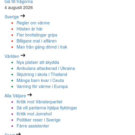
Gå till frågorna
4 augusti 2026
Sverige
Regler om värme
Hösten är här
Fler brottslingar grips
Billigare mat i affären
Man från gäng dömd i Irak
Världen
Nya platser att skydda
Ambulans attackerad i Ukraina
Skjutning i skola i Thailand
Många barn kvar i Ceuta
Varning för värme i Europa
Alla Väljare
Kritik mot Vänsterpartiet
Så vill partierna hjälpa flyktingar
Kritik mot Jomshof
Politiker reser i Sverige
Färre assistenter