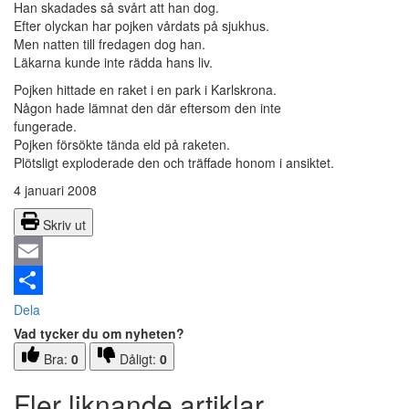
Han skadades så svårt att han dog.
Efter olyckan har pojken vårdats på sjukhus.
Men natten till fredagen dog han.
Läkarna kunde inte rädda hans liv.
Pojken hittade en raket i en park i Karlskrona.
Någon hade lämnat den där eftersom den inte
fungerade.
Pojken försökte tända eld på raketen.
Plötsligt exploderade den och träffade honom i ansiktet.
4 januari 2008
Skriv ut
Email
Dela
Vad tycker du om nyheten?
Bra:
0
Dåligt:
0
Fler liknande artiklar