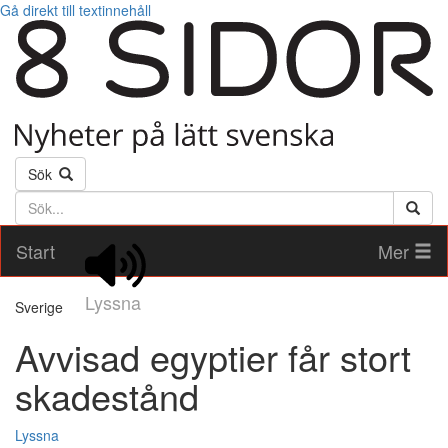
Gå direkt till textinnehåll
Sök
Söktext
Start
Mer
Lyssna
Sverige
Avvisad egyptier får stort
skadestånd
Lyssna