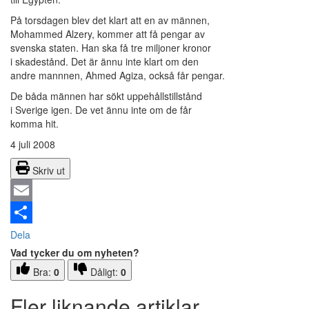
På torsdagen blev det klart att en av männen,
Mohammed Alzery, kommer att få pengar av
svenska staten. Han ska få tre miljoner kronor
i skadestånd. Det är ännu inte klart om den
andre mannnen, Ahmed Agiza, också får pengar.
De båda männen har sökt uppehållstillstånd
i Sverige igen. De vet ännu inte om de får
komma hit.
4 juli 2008
Skriv ut
Email
Dela
Vad tycker du om nyheten?
Bra:
0
Dåligt:
0
Fler liknande artiklar