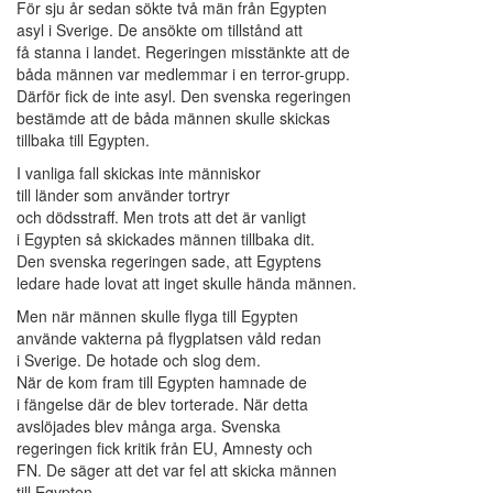
För sju år sedan sökte två män från Egypten
asyl i Sverige. De ansökte om tillstånd att
få stanna i landet. Regeringen misstänkte att de
båda männen var medlemmar i en terror-grupp.
Därför fick de inte asyl. Den svenska regeringen
bestämde att de båda männen skulle skickas
tillbaka till Egypten.
I vanliga fall skickas inte människor
till länder som använder tortryr
och dödsstraff. Men trots att det är vanligt
i Egypten så skickades männen tillbaka dit.
Den svenska regeringen sade, att Egyptens
ledare hade lovat att inget skulle hända männen.
Men när männen skulle flyga till Egypten
använde vakterna på flygplatsen våld redan
i Sverige. De hotade och slog dem.
När de kom fram till Egypten hamnade de
i fängelse där de blev torterade. När detta
avslöjades blev många arga. Svenska
regeringen fick kritik från EU, Amnesty och
FN. De säger att det var fel att skicka männen
till Egypten.