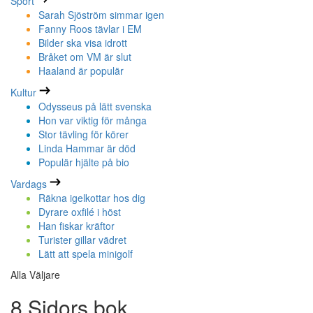
Sport
Sarah Sjöström simmar igen
Fanny Roos tävlar i EM
Bilder ska visa idrott
Bråket om VM är slut
Haaland är populär
Kultur
Odysseus på lätt svenska
Hon var viktig för många
Stor tävling för körer
Linda Hammar är död
Populär hjälte på bio
Vardags
Räkna igelkottar hos dig
Dyrare oxfilé i höst
Han fiskar kräftor
Turister gillar vädret
Lätt att spela minigolf
Alla Väljare
8 Sidors bok