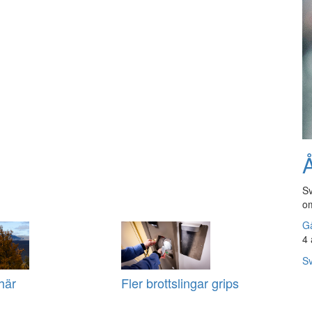
Å
Sv
om
Gå
4 
Sv
här
Fler brottslingar grips