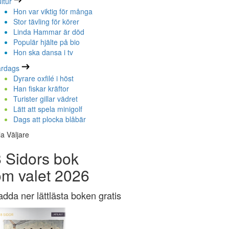
ltur
Hon var viktig för många
Stor tävling för körer
Linda Hammar är död
Populär hjälte på bio
Hon ska dansa i tv
ardags
Dyrare oxfilé i höst
Han fiskar kräftor
Turister gillar vädret
Lätt att spela minigolf
Dags att plocka blåbär
la Väljare
 Sidors bok
om valet 2026
adda ner lättlästa boken gratis