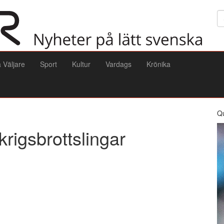
Sö
a Väljare
Sport
Kultur
Vardags
Krönika
Q
krigsbrottslingar