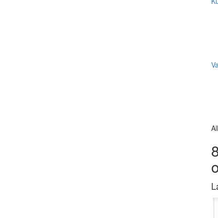
Ku
V
Al
8
L