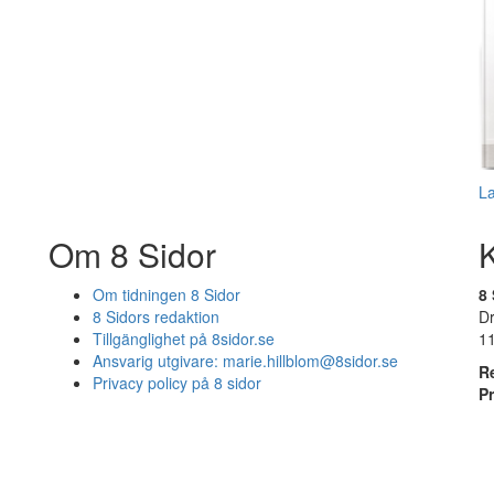
L
Om 8 Sidor
Om tidningen 8 Sidor
8 
8 Sidors redaktion
D
Tillgänglighet på 8sidor.se
1
Ansvarig utgivare:
marie.hillblom@8sidor.se
R
Privacy policy på 8 sidor
P