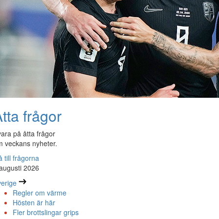
tta frågor
ara på åtta frågor
 veckans nyheter.
 till frågorna
augusti 2026
erige
Regler om värme
Hösten är här
Fler brottslingar grips