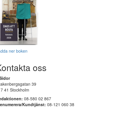
adda ner boken
Kontakta oss
Sidor
rakenbergsgatan 39
17 41 Stockholm
edaktionen:
08-580 02 867
renumerera/Kundtjänst:
08-121 060 38