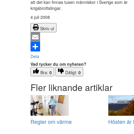
att det kan finnas tusen människor i Sverige som är
krigsbrottslingar.
4 juli 2008
Skriv ut
Email
Dela
Vad tycker du om nyheten?
Bra:
0
Dåligt:
0
Fler liknande artiklar
Regler om värme
Hösten är 