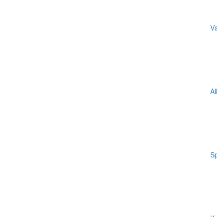
Vä
Al
Sp