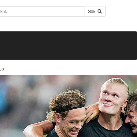
ktext
Sök
uiz