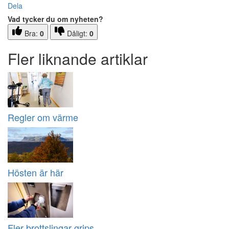
Dela
Vad tycker du om nyheten?
Bra:
0
Dåligt:
0
Fler liknande artiklar
Regler om värme
Hösten är här
Fler brottslingar grips