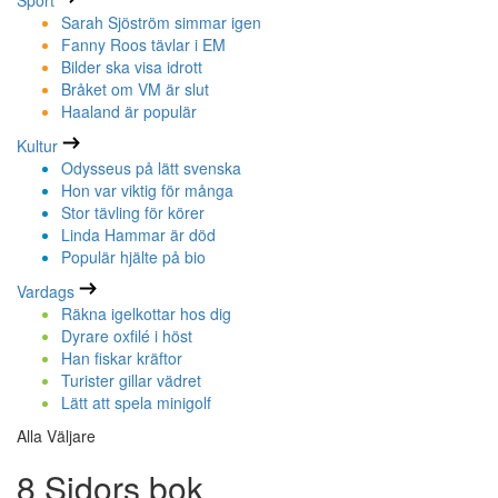
Sport
Sarah Sjöström simmar igen
Fanny Roos tävlar i EM
Bilder ska visa idrott
Bråket om VM är slut
Haaland är populär
Kultur
Odysseus på lätt svenska
Hon var viktig för många
Stor tävling för körer
Linda Hammar är död
Populär hjälte på bio
Vardags
Räkna igelkottar hos dig
Dyrare oxfilé i höst
Han fiskar kräftor
Turister gillar vädret
Lätt att spela minigolf
Alla Väljare
8 Sidors bok