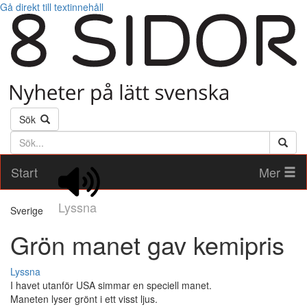
Gå direkt till textinnehåll
Sök
Söktext
Start
Mer
Lyssna
Sverige
Grön manet gav kemipris
Lyssna
I havet utanför USA simmar en speciell manet.
Maneten lyser grönt i ett visst ljus.