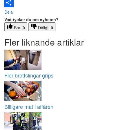
Email
Dela
Vad tycker du om nyheten?
Bra:
0
Dåligt:
0
Fler liknande artiklar
Fler brottslingar grips
Billigare mat i affären