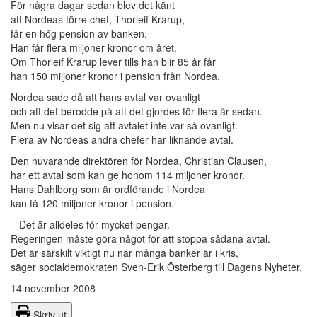
För några dagar sedan blev det känt
att Nordeas förre chef, Thorleif Krarup,
får en hög pension av banken.
Han får flera miljoner kronor om året.
Om Thorleif Krarup lever tills han blir 85 år får
han 150 miljoner kronor i pension från Nordea.
Nordea sade då att hans avtal var ovanligt
och att det berodde på att det gjordes för flera år sedan.
Men nu visar det sig att avtalet inte var så ovanligt.
Flera av Nordeas andra chefer har liknande avtal.
Den nuvarande direktören för Nordea, Christian Clausen,
har ett avtal som kan ge honom 114 miljoner kronor.
Hans Dahlborg som är ordförande i Nordea
kan få 120 miljoner kronor i pension.
– Det är alldeles för mycket pengar.
Regeringen måste göra något för att stoppa sådana avtal.
Det är särskilt viktigt nu när många banker är i kris,
säger socialdemokraten Sven-Erik Österberg till Dagens Nyheter.
14 november 2008
Skriv ut