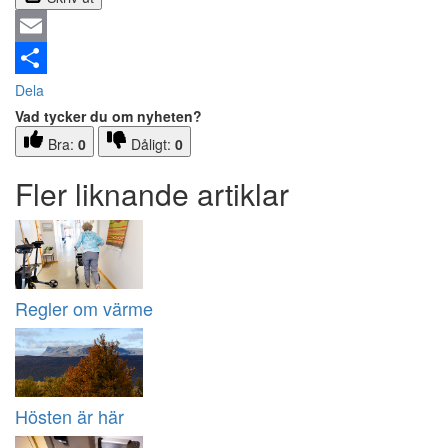
Email
Dela
Vad tycker du om nyheten?
Bra:
0
Dåligt:
0
Fler liknande artiklar
Regler om värme
Hösten är här