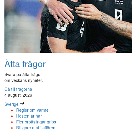
Åtta frågor
Svara på åtta frågor
om veckans nyheter.
Gå till frågorna
4 augusti 2026
Sverige
Regler om värme
Hösten är här
Fler brottslingar grips
Billigare mat i affären