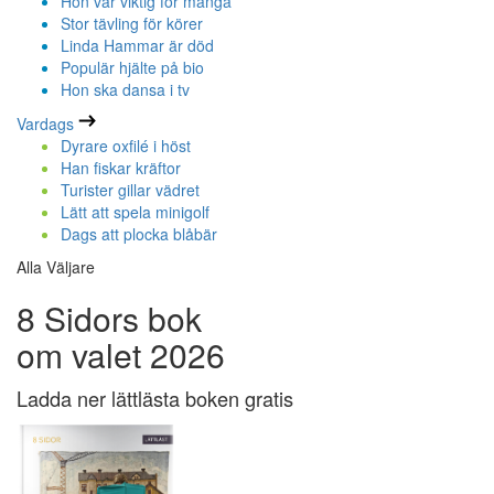
Hon var viktig för många
Stor tävling för körer
Linda Hammar är död
Populär hjälte på bio
Hon ska dansa i tv
Vardags
Dyrare oxfilé i höst
Han fiskar kräftor
Turister gillar vädret
Lätt att spela minigolf
Dags att plocka blåbär
Alla Väljare
8 Sidors bok
om valet 2026
Ladda ner lättlästa boken gratis