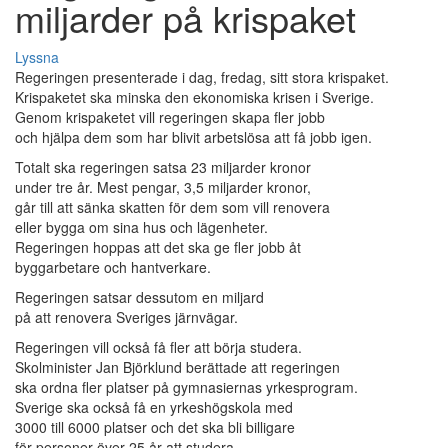
miljarder på krispaket
Lyssna
Regeringen presenterade i dag, fredag, sitt stora krispaket.
Krispaketet ska minska den ekonomiska krisen i Sverige.
Genom krispaketet vill regeringen skapa fler jobb
och hjälpa dem som har blivit arbetslösa att få jobb igen.
Totalt ska regeringen satsa 23 miljarder kronor
under tre år. Mest pengar, 3,5 miljarder kronor,
går till att sänka skatten för dem som vill renovera
eller bygga om sina hus och lägenheter.
Regeringen hoppas att det ska ge fler jobb åt
byggarbetare och hantverkare.
Regeringen satsar dessutom en miljard
på att renovera Sveriges järnvägar.
Regeringen vill också få fler att börja studera.
Skolminister Jan Björklund berättade att regeringen
ska ordna fler platser på gymnasiernas yrkesprogram.
Sverige ska också få en yrkeshögskola med
3000 till 6000 platser och det ska bli billigare
för personer över 25 år att studera.