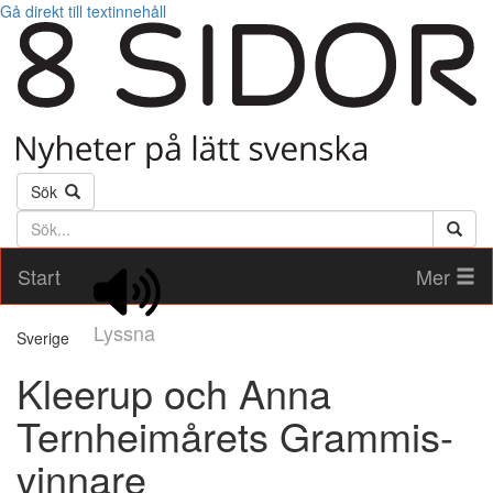
Gå direkt till textinnehåll
Sök
Söktext
Start
Mer
Lyssna
Sverige
Kleerup och Anna
Ternheimårets Grammis-
vinnare