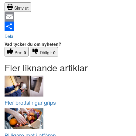
Skriv ut
Email
Dela
Vad tycker du om nyheten?
Bra:
0
Dåligt:
0
Fler liknande artiklar
Fler brottslingar grips
Billigare mat i affären