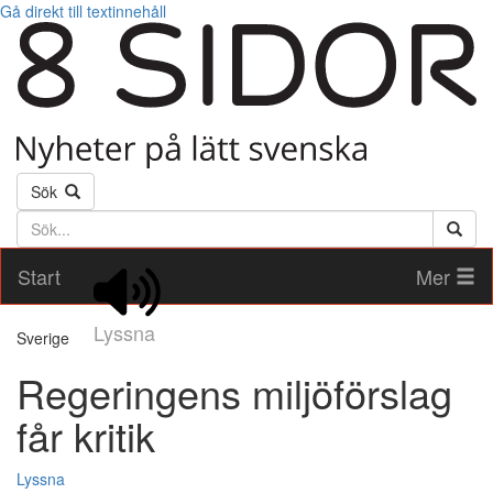
Gå direkt till textinnehåll
Sök
Söktext
Start
Mer
Lyssna
Sverige
Regeringens miljöförslag
får kritik
Lyssna