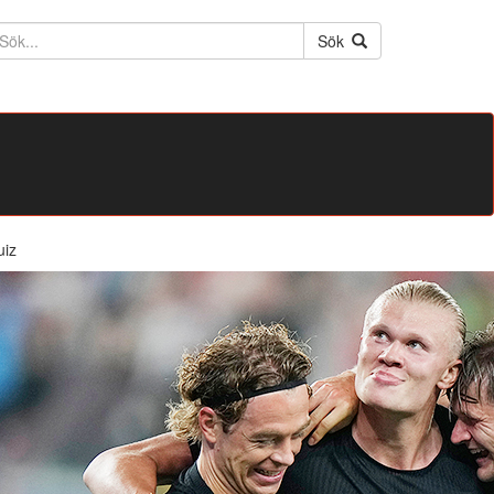
ktext
Sök
uiz