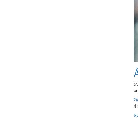
Å
Sv
om
Gå
4 
Sv