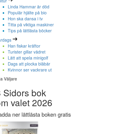
ltur
Linda Hammar är död
Populär hjälte på bio
Hon ska dansa i tv
Titta på viktiga maskiner
Tips på lättlästa böcker
ardags
Han fiskar kräftor
Turister gillar vädret
Lätt att spela minigolf
Dags att plocka blåbär
Kvinnor ser vackrare ut
la Väljare
 Sidors bok
om valet 2026
adda ner lättlästa boken gratis