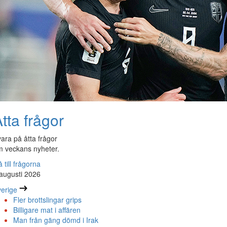
tta frågor
ara på åtta frågor
 veckans nyheter.
 till frågorna
augusti 2026
erige
Fler brottslingar grips
Billigare mat i affären
Man från gäng dömd i Irak