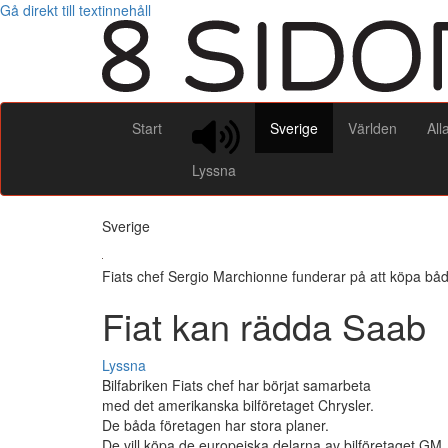
Gå direkt till textinnehåll
Start
Sverige
Världen
All
Lyssna
Sverige
Fiats chef Sergio Marchionne funderar på att köpa b
Fiat kan rädda Saab
Lyssna
Bilfabriken Fiats chef har börjat samarbeta
med det amerikanska bilföretaget Chrysler.
De båda företagen har stora planer.
De vill köpa de europeiska delarna av bilföretaget GM.