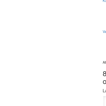
Ku
V
Al
8
L