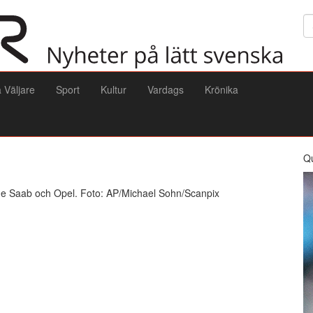
Sö
a Väljare
Sport
Kultur
Vardags
Krönika
Q
åde Saab och Opel. Foto: AP/Michael Sohn/Scanpix