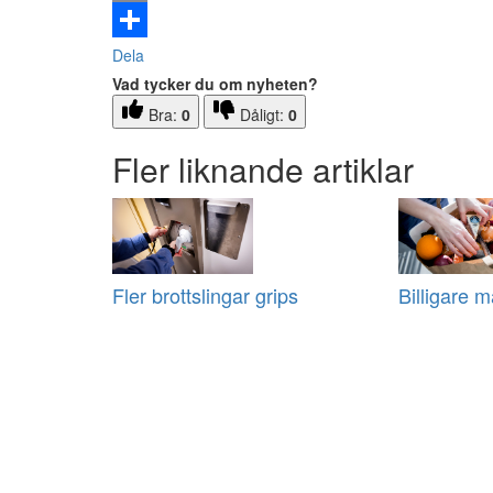
Email
Dela
Vad tycker du om nyheten?
Bra:
0
Dåligt:
0
Fler liknande artiklar
Fler brottslingar grips
Billigare m