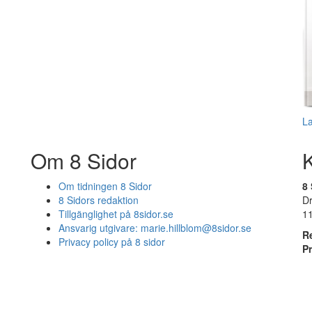
L
Om 8 Sidor
Om tidningen 8 Sidor
8 
8 Sidors redaktion
D
Tillgänglighet på 8sidor.se
1
Ansvarig utgivare:
marie.hillblom@8sidor.se
R
Privacy policy på 8 sidor
P