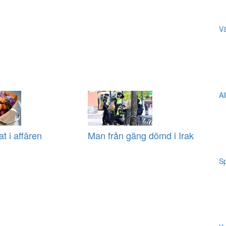
Vä
Al
at i affären
Man från gäng dömd i Irak
Sp