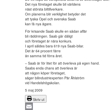
Det nya företaget skulle bli världens
näst största biltillverkare.
Om planerna blir verklighet betyder det
att tyska Opel och svenska Saab
kan få nya ägare.
För krisande Saab skulle en sådan affär
bli räddningen. Saab går dåligt
och företaget är nära konkurs.
I april såldes bara 619 nya Saab-bilar.
Det är 64 procent färre
än samma tid förra året.
– Saab är för litet för att överleva på egen hand.
Saabs enda chans att överleva är
att någon köper företaget,
säger bilindustriexperten Pär Åhlström
vid Handelshögskolan.
5 maj 2009
Skriv ut