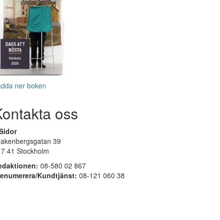
adda ner boken
Kontakta oss
Sidor
rakenbergsgatan 39
17 41 Stockholm
edaktionen:
08-580 02 867
renumerera/Kundtjänst:
08-121 060 38