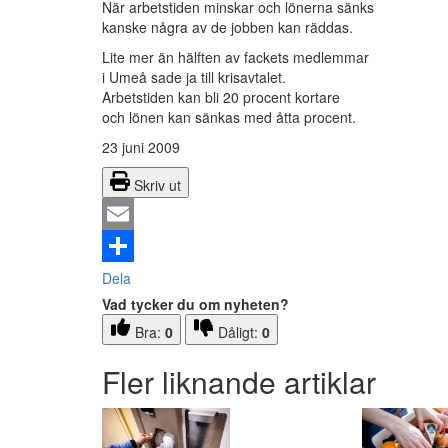
När arbetstiden minskar och lönerna sänks
kanske några av de jobben kan räddas.
Lite mer än hälften av fackets medlemmar
i Umeå sade ja till krisavtalet.
Arbetstiden kan bli 20 procent kortare
och lönen kan sänkas med åtta procent.
23 juni 2009
Skriv ut
Email
Dela
Vad tycker du om nyheten?
Bra:
0
Dåligt:
0
Fler liknande artiklar