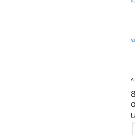
Ku
V
Al
8
L