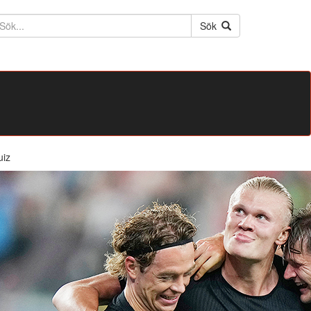
ktext
Sök
uiz