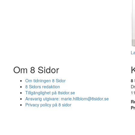
L
Om 8 Sidor
Om tidningen 8 Sidor
8 
8 Sidors redaktion
D
Tillgänglighet på 8sidor.se
1
Ansvarig utgivare:
marie.hillblom@8sidor.se
R
Privacy policy på 8 sidor
P