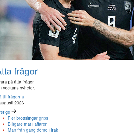
tta frågor
ara på åtta frågor
 veckans nyheter.
 till frågorna
augusti 2026
erige
Fler brottslingar grips
Billigare mat i affären
Man från gäng dömd i Irak