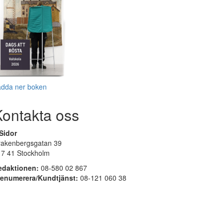
adda ner boken
Kontakta oss
Sidor
rakenbergsgatan 39
17 41 Stockholm
edaktionen:
08-580 02 867
renumerera/Kundtjänst:
08-121 060 38