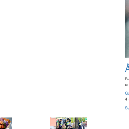
Å
Sv
om
Gå
4 
Sv