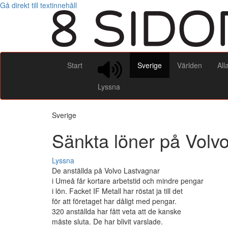
Gå direkt till textinnehåll
Start
Sverige
Världen
All
Lyssna
Sverige
Sänkta löner på Volv
Lyssna
De anställda på Volvo Lastvagnar
i Umeå får kortare arbetstid och mindre pengar
i lön. Facket IF Metall har röstat ja till det
för att företaget har dåligt med pengar.
320 anställda har fått veta att de kanske
måste sluta. De har blivit varslade.