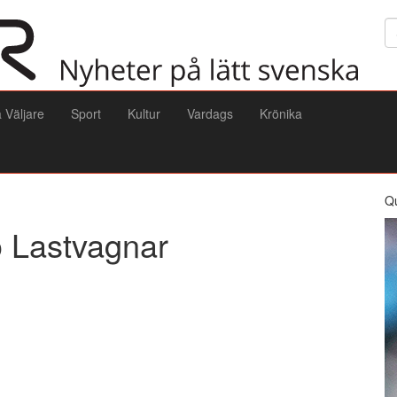
Sö
a Väljare
Sport
Kultur
Vardags
Krönika
Q
o Lastvagnar