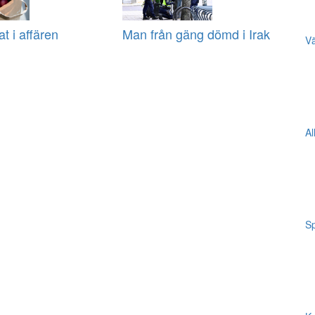
at i affären
Man från gäng dömd i Irak
Vä
Al
Sp