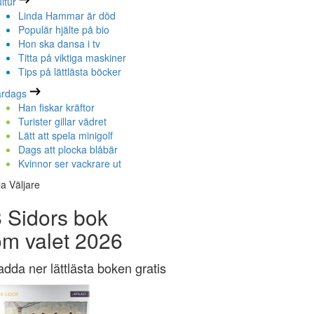
ltur
Linda Hammar är död
Populär hjälte på bio
Hon ska dansa i tv
Titta på viktiga maskiner
Tips på lättlästa böcker
ardags
Han fiskar kräftor
Turister gillar vädret
Lätt att spela minigolf
Dags att plocka blåbär
Kvinnor ser vackrare ut
la Väljare
 Sidors bok
om valet 2026
adda ner lättlästa boken gratis