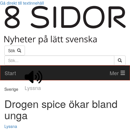
Gå direkt till textinnehåll
Sök
Söktext
Start
Mer
Lyssna
Sverige
Drogen spice ökar bland
unga
Lyssna