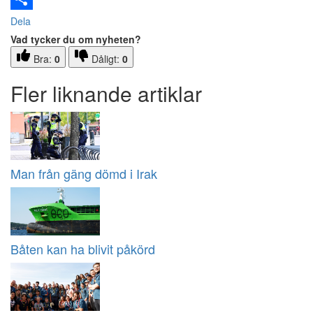
Dela
Vad tycker du om nyheten?
Bra:
0
Dåligt:
0
Fler liknande artiklar
Man från gäng dömd i Irak
Båten kan ha blivit påkörd