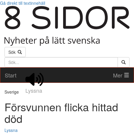
Gå direkt till textinnehåll
Sök
Söktext
Start
Mer
Lyssna
Sverige
Försvunnen flicka hittad
död
Lyssna