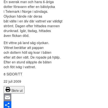
En svensk man och hans 6-åriga
dotter försvann efter en båtolycka
i Telemark i Norge i söndags.
Olyckan hände när deras
båt välte i en älv där vattnet var väldigt
strömt. Dagen efter hittades mannen
drunknad. Igår, tisdag, hittades
även flickan död.
Ett vittne på land såg olyckan.
Vittnet berättar att pappan
och dottern höll sig kvar i båten
efter att den vält. De ropade på hjälp.
Efter en stund släppte de båten
och flöt iväg i vattnet.
8 SIDOR/TT
22 juli 2009
Skriv ut
Email