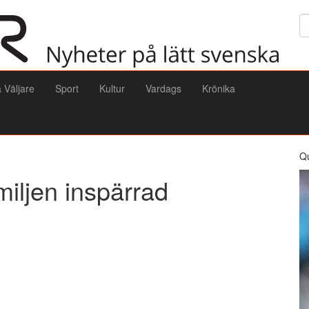
Sö
a Väljare
Sport
Kultur
Vardags
Krönika
Q
miljen inspärrad