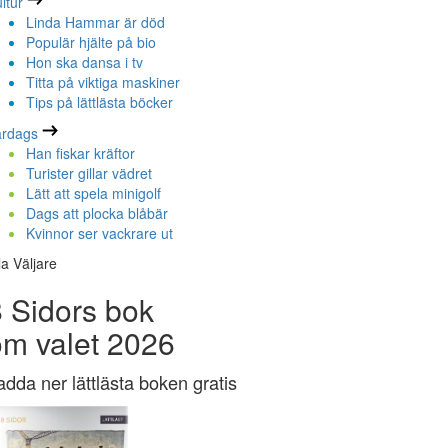
ltur
Linda Hammar är död
Populär hjälte på bio
Hon ska dansa i tv
Titta på viktiga maskiner
Tips på lättlästa böcker
ardags
Han fiskar kräftor
Turister gillar vädret
Lätt att spela minigolf
Dags att plocka blåbär
Kvinnor ser vackrare ut
la Väljare
 Sidors bok
om valet 2026
adda ner lättlästa boken gratis