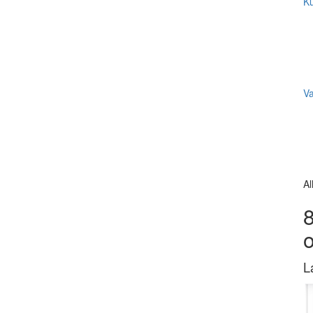
Ku
V
Al
8
L