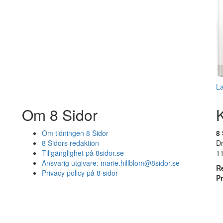
L
Om 8 Sidor
Om tidningen 8 Sidor
8 
8 Sidors redaktion
D
Tillgänglighet på 8sidor.se
1
Ansvarig utgivare:
marie.hillblom@8sidor.se
R
Privacy policy på 8 sidor
P