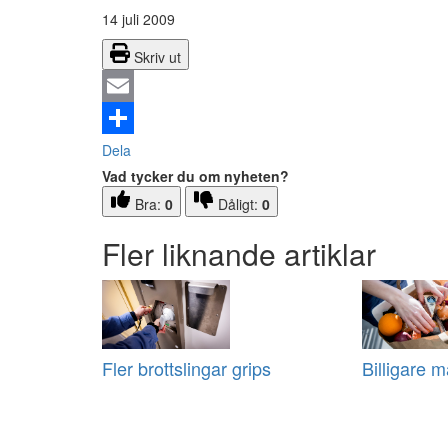
14 juli 2009
Skriv ut
Email
Dela
Vad tycker du om nyheten?
Bra:
0
Dåligt:
0
Fler liknande artiklar
Fler brottslingar grips
Billigare m