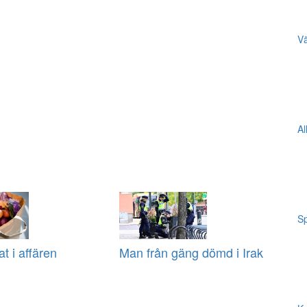
Vä
Al
Sp
at i affären
Man från gäng dömd i Irak