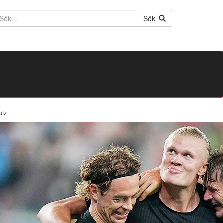
ktext
Sök
uiz