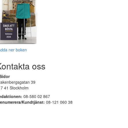
adda ner boken
Kontakta oss
Sidor
rakenbergsgatan 39
17 41 Stockholm
edaktionen:
08-580 02 867
renumerera/Kundtjänst:
08-121 060 38