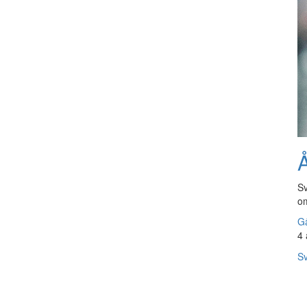
Å
Sv
om
Gå
4 
Sv