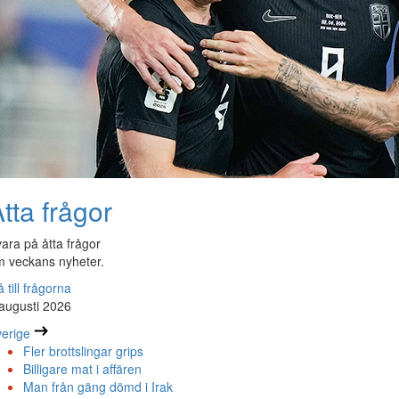
tta frågor
ara på åtta frågor
 veckans nyheter.
 till frågorna
augusti 2026
erige
Fler brottslingar grips
Billigare mat i affären
Man från gäng dömd i Irak