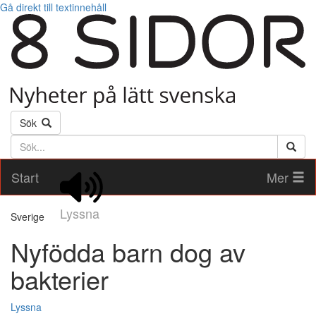
Gå direkt till textinnehåll
Sök
Söktext
Start
Mer
Lyssna
Sverige
Nyfödda barn dog av
bakterier
Lyssna