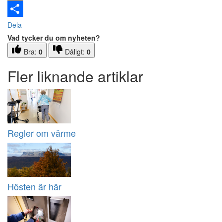
Email
Dela
Vad tycker du om nyheten?
Bra:
0
Dåligt:
0
Fler liknande artiklar
Regler om värme
Hösten är här