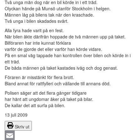
Två unga män dog när en bil körde in i ett träd.
Olyckan hände på Munsö utanför Stockholm i helgen.
Männen låg på bilens tak när den kraschade.
Två unga i bilen skadades svårt.
Alla fyra hade varit på en fest.
När bilen åkte därifrån hoppade de två männen upp på taket.
Bilföraren har inte kunnat förklara
varför de gjorde det eller varför han körde vidare.
På en smal väg tappade han kontrollen över bilen och körde in i
ett träd.
De båda männen på taket kastades iväg och dog genast.
Föraren är misstänkt för flera brott.
Bland annat för rattfylleri och vållande till annans död.
Polisen säger att det flera gånger tidigare
har hänt att ungdomar åker på taket på bilar.
De kallar det att surfa på bilen.
13 juli 2009
Skriv ut