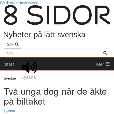
Gå direkt till textinnehåll
Sök
Söktext
Start
Mer
Lyssna
Sverige
Två unga dog när de åkte
på biltaket
Lyssna