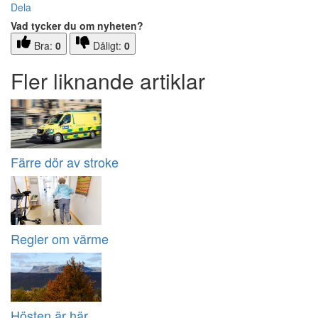
Dela
Vad tycker du om nyheten?
Bra:
0
Dåligt:
0
Fler liknande artiklar
Färre dör av stroke
Regler om värme
Hösten är här