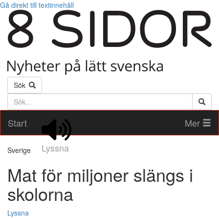
Gå direkt till textinnehåll
Sök
Söktext
Start
Mer
Lyssna
Sverige
Mat för miljoner slängs i
skolorna
Lyssna