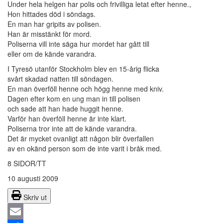
Under hela helgen har polis och frivilliga letat efter henne.,
Hon hittades död i söndags.
En man har gripits av polisen.
Han är misstänkt för mord.
Poliserna vill inte säga hur mordet har gått till
eller om de kände varandra.
I Tyresö utanför Stockholm blev en 15-årig flicka
svårt skadad natten till söndagen.
En man överföll henne och högg henne med kniv.
Dagen efter kom en ung man in till polisen
och sade att han hade huggit henne.
Varför han överföll henne är inte klart.
Poliserna tror inte att de kände varandra.
Det är mycket ovanligt att någon blir överfallen
av en okänd person som de inte varit i bråk med.
8 SIDOR/TT
10 augusti 2009
Skriv ut