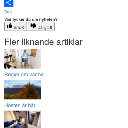
Email
Dela
Vad tycker du om nyheten?
Bra:
0
Dåligt:
0
Fler liknande artiklar
Regler om värme
Hösten är här