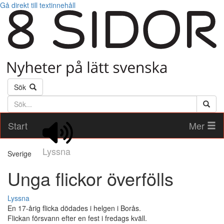
Gå direkt till textinnehåll
Sök
Söktext
Start
Mer
Lyssna
Sverige
Unga flickor överfölls
Lyssna
En 17-årig flicka dödades i helgen i Borås.
Flickan försvann efter en fest i fredags kväll.