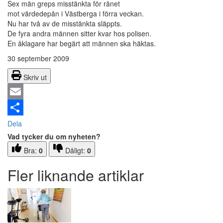
Sex män greps misstänkta för rånet
mot värdedepån i Västberga i förra veckan.
Nu har två av de misstänkta släppts.
De fyra andra männen sitter kvar hos polisen.
En åklagare har begärt att männen ska häktas.
30 september 2009
Skriv ut
Email
Dela
Vad tycker du om nyheten?
Bra:
0
Dåligt:
0
Fler liknande artiklar