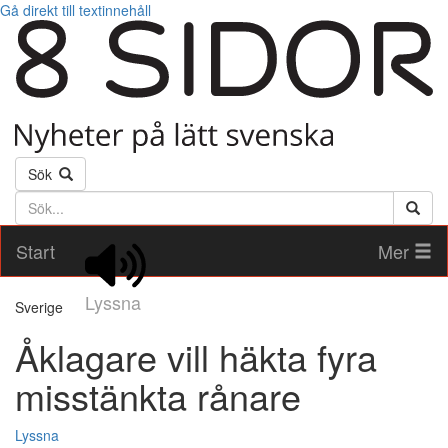
Gå direkt till textinnehåll
Sök
Söktext
Start
Mer
Lyssna
Sverige
Åklagare vill häkta fyra
misstänkta rånare
Lyssna