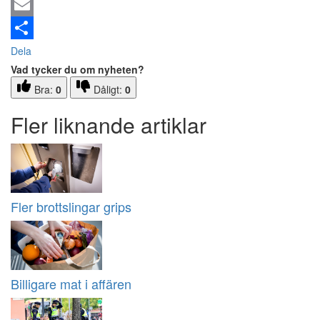
Email
Dela
Vad tycker du om nyheten?
Bra:
0
Dåligt:
0
Fler liknande artiklar
Fler brottslingar grips
Billigare mat i affären