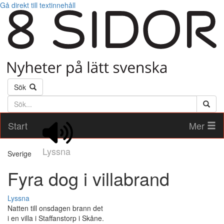
Gå direkt till textinnehåll
Sök
Söktext
Start
Mer
Lyssna
Sverige
Fyra dog i villabrand
Lyssna
Natten till onsdagen brann det
i en villa i Staffanstorp i Skåne.