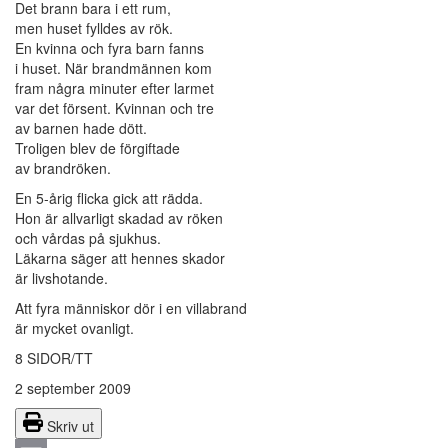
Det brann bara i ett rum,
men huset fylldes av rök.
En kvinna och fyra barn fanns
i huset. När brandmännen kom
fram några minuter efter larmet
var det försent. Kvinnan och tre
av barnen hade dött.
Troligen blev de förgiftade
av brandröken.
En 5-årig flicka gick att rädda.
Hon är allvarligt skadad av röken
och vårdas på sjukhus.
Läkarna säger att hennes skador
är livshotande.
Att fyra människor dör i en villabrand
är mycket ovanligt.
8 SIDOR/TT
2 september 2009
Skriv ut