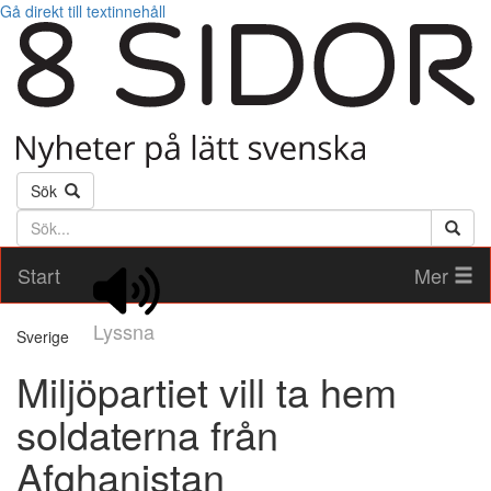
Gå direkt till textinnehåll
Sök
Söktext
Start
Mer
Lyssna
Sverige
Miljöpartiet vill ta hem
soldaterna från
Afghanistan