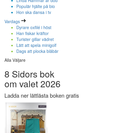
Linda Hammar är död
Populär hjälte på bio
Hon ska dansa i tv
Vardags
Dyrare oxfilé i höst
Han fiskar kräftor
Turister gillar vädret
Lätt att spela minigolf
Dags att plocka blåbär
Alla Väljare
8 Sidors bok
om valet 2026
Ladda ner lättlästa boken gratis