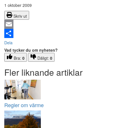
1 oktober 2009
Skriv ut
Email
Dela
Vad tycker du om nyheten?
Bra:
0
Dåligt:
0
Fler liknande artiklar
Regler om värme