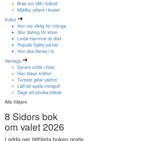
Bråk om VM i fotboll
Mjällby vidare i kvalet
Kultur
Hon var viktig för många
Stor tävling för körer
Linda Hammar är död
Populär hjälte på bio
Hon ska dansa i tv
Vardags
Dyrare oxfilé i höst
Han fiskar kräftor
Turister gillar vädret
Lätt att spela minigolf
Dags att plocka blåbär
Alla Väljare
8 Sidors bok
om valet 2026
Ladda ner lättlästa boken gratis