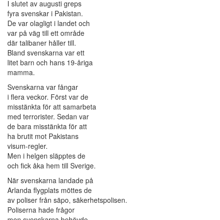
I slutet av augusti greps
fyra svenskar i Pakistan.
De var olagligt i landet och
var på väg till ett område
där talibaner håller till.
Bland svenskarna var ett
litet barn och hans 19-åriga
mamma.
Svenskarna var fångar
i flera veckor. Först var de
misstänkta för att samarbeta
med terrorister. Sedan var
de bara misstänkta för att
ha brutit mot Pakistans
visum-regler.
Men i helgen släpptes de
och fick åka hem till Sverige.
När svenskarna landade på
Arlanda flygplats möttes de
av poliser från säpo, säkerhetspolisen.
Poliserna hade frågor
men svenskarna behövde