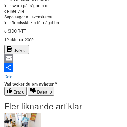
inte svara på frågorna om
de inte ville.
Säpo säger att svenskarna
inte är misstänkta för något brott.
8 SIDOR/TT
12 oktober 2009
Skriv ut
Email
Dela
Vad tycker du om nyheten?
Bra:
0
Dåligt:
0
Fler liknande artiklar