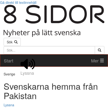
Gå direkt till textinnehåll
Sök
Söktext
Start
Mer
Lyssna
Sverige
Svenskarna hemma från
Pakistan
Lyssna