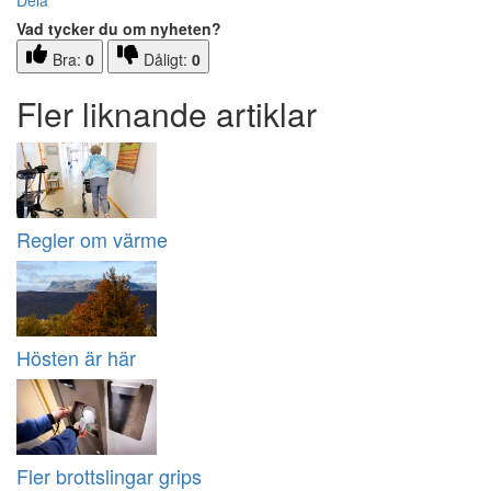
Dela
Vad tycker du om nyheten?
Bra:
0
Dåligt:
0
Fler liknande artiklar
Regler om värme
Hösten är här
Fler brottslingar grips