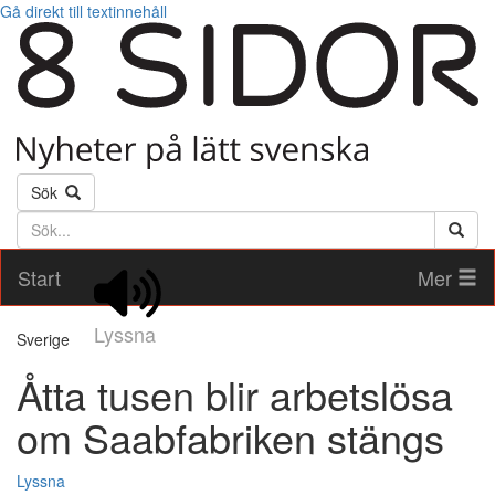
Gå direkt till textinnehåll
Sök
Söktext
Start
Mer
Lyssna
Sverige
Åtta tusen blir arbetslösa
om Saabfabriken stängs
Lyssna