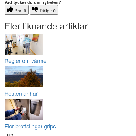
Vad tycker du om nyheten?
Bra:
0
Dåligt:
0
Fler liknande artiklar
Regler om värme
Hösten är här
Fler brottslingar grips
Quiz