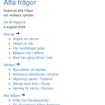
Åtta frågor
Svara på åtta frågor
om veckans nyheter.
Gå till frågorna
4 augusti 2026
Sverige
Regler om värme
Hösten är här
Fler brottslingar grips
Billigare mat i affären
Man från gäng dömd i Irak
Världen
Nya platser att skydda
Ambulans attackerad i Ukraina
Skjutning i skola i Thailand
Många barn kvar i Ceuta
Varning för värme i Europa
Alla Väljare
Kritik mot Vänsterpartiet
Så vill partierna hjälpa flyktingar