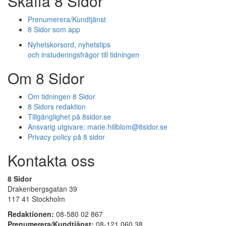
Skaffa 8 Sidor
Prenumerera/Kundtjänst
8 Sidor som app
Nyhetskorsord, nyhetstips
och instuderingsfrågor till tidningen
Om 8 Sidor
Om tidningen 8 Sidor
8 Sidors redaktion
Tillgänglighet på 8sidor.se
Ansvarig utgivare:
marie.hillblom@8sidor.se
Privacy policy på 8 sidor
Kontakta oss
8 Sidor
Drakenbergsgatan 39
117 41 Stockholm
Redaktionen:
08-580 02 867
Prenumerera/Kundtjänst:
08-121 060 38