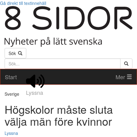
Gå direkt till textinnehåll
Sök
Söktext
Start
Mer
Lyssna
Sverige
Högskolor måste sluta
välja män före kvinnor
Lyssna