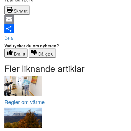
Skriv ut
Email
Dela
Vad tycker du om nyheten?
Bra:
0
Dåligt:
0
Fler liknande artiklar
Regler om värme