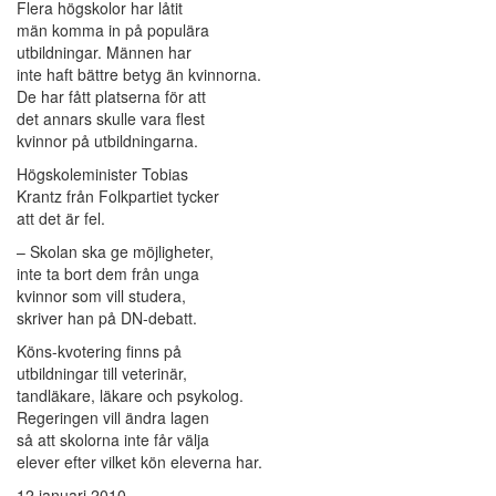
Flera högskolor har låtit
män komma in på populära
utbildningar. Männen har
inte haft bättre betyg än kvinnorna.
De har fått platserna för att
det annars skulle vara flest
kvinnor på utbildningarna.
Högskoleminister Tobias
Krantz från Folkpartiet tycker
att det är fel.
– Skolan ska ge möjligheter,
inte ta bort dem från unga
kvinnor som vill studera,
skriver han på DN-debatt.
Köns-kvotering finns på
utbildningar till veterinär,
tandläkare, läkare och psykolog.
Regeringen vill ändra lagen
så att skolorna inte får välja
elever efter vilket kön eleverna har.
12 januari 2010