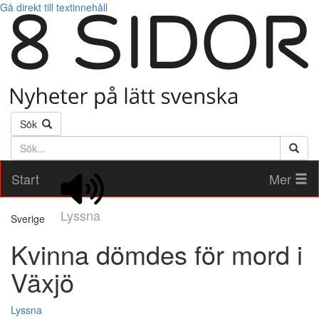
Gå direkt till textinnehåll
Sök
Söktext
Start
Mer
Lyssna
Sverige
Kvinna dömdes för mord i
Växjö
Lyssna