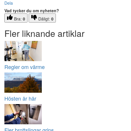
Dela
Vad tycker du om nyheten?
Bra:
0
Dåligt:
0
Fler liknande artiklar
Regler om värme
Hösten är här
Fler brottslingar grips