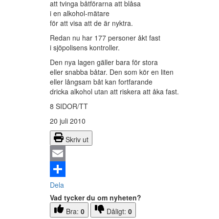
att tvinga båtförarna att blåsa
i en alkohol-mätare
för att visa att de är nyktra.
Redan nu har 177 personer åkt fast
i sjöpolisens kontroller.
Den nya lagen gäller bara för stora
eller snabba båtar. Den som kör en liten
eller långsam båt kan fortfarande
dricka alkohol utan att riskera att åka fast.
8 SIDOR/TT
20 juli 2010
Skriv ut
Email
Dela
Vad tycker du om nyheten?
Bra:
0
Dåligt:
0