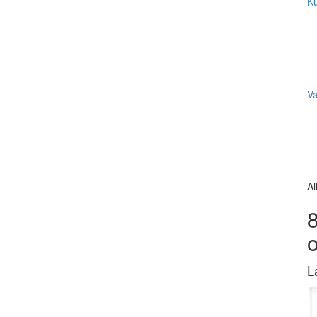
Ku
V
Al
8
L