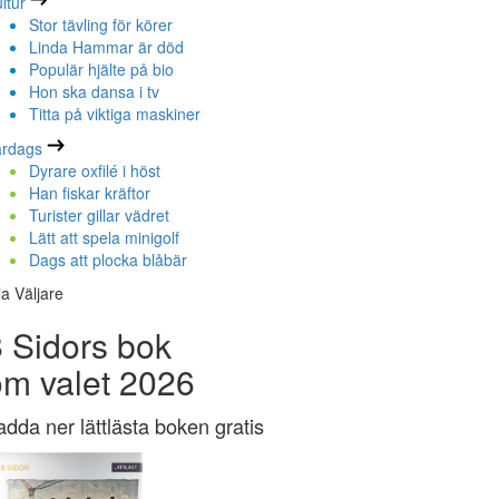
ltur
Stor tävling för körer
Linda Hammar är död
Populär hjälte på bio
Hon ska dansa i tv
Titta på viktiga maskiner
ardags
Dyrare oxfilé i höst
Han fiskar kräftor
Turister gillar vädret
Lätt att spela minigolf
Dags att plocka blåbär
la Väljare
 Sidors bok
om valet 2026
adda ner lättlästa boken gratis