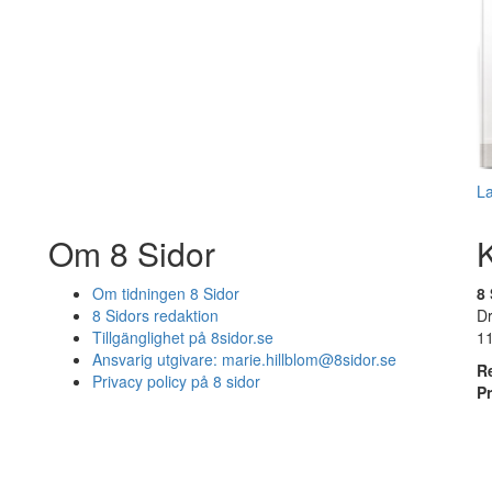
L
Om 8 Sidor
Om tidningen 8 Sidor
8 
8 Sidors redaktion
D
Tillgänglighet på 8sidor.se
1
Ansvarig utgivare:
marie.hillblom@8sidor.se
R
Privacy policy på 8 sidor
P