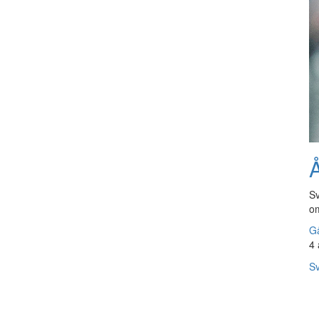
Å
Sv
om
Gå
4 
Sv