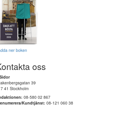
adda ner boken
Kontakta oss
Sidor
rakenbergsgatan 39
17 41 Stockholm
edaktionen:
08-580 02 867
renumerera/Kundtjänst:
08-121 060 38