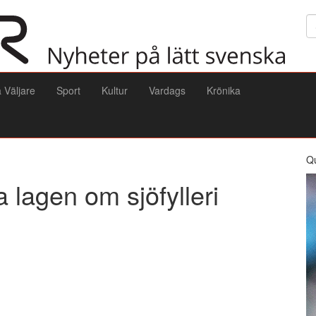
Sö
a Väljare
Sport
Kultur
Vardags
Krönika
Q
 lagen om sjöfylleri