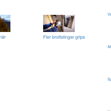
Vä
här
Fler brottslingar grips
Al
Sp