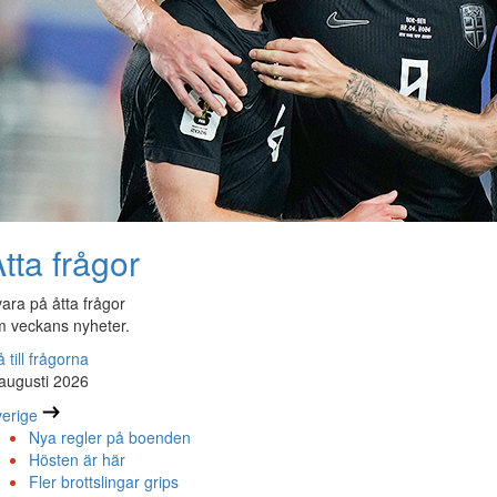
tta frågor
ara på åtta frågor
 veckans nyheter.
 till frågorna
augusti 2026
erige
Nya regler på boenden
Hösten är här
Fler brottslingar grips