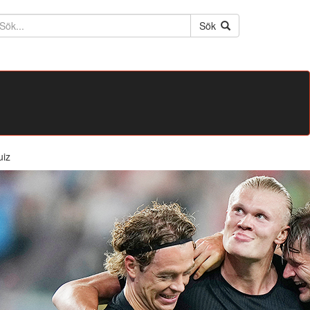
ktext
Sök
uiz