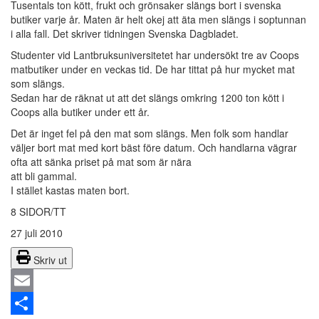
Tusentals ton kött, frukt och grönsaker slängs bort i svenska
butiker varje år. Maten är helt okej att äta men slängs i soptunnan
i alla fall. Det skriver tidningen Svenska Dagbladet.
Studenter vid Lantbruksuniversitetet har undersökt tre av Coops
matbutiker under en veckas tid. De har tittat på hur mycket mat
som slängs.
Sedan har de räknat ut att det slängs omkring 1200 ton kött i
Coops alla butiker under ett år.
Det är inget fel på den mat som slängs. Men folk som handlar
väljer bort mat med kort bäst före datum. Och handlarna vägrar
ofta att sänka priset på mat som är nära
att bli gammal.
I stället kastas maten bort.
8 SIDOR/TT
27 juli 2010
Skriv ut
Email