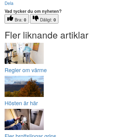
Dela
Vad tycker du om nyheten?
Bra:
0
Dåligt:
0
Fler liknande artiklar
Regler om värme
Hösten är här
Fler brottslingar grips