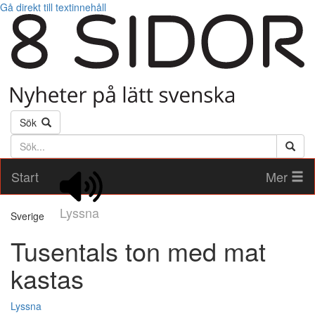
Gå direkt till textinnehåll
Sök
Söktext
Start
Mer
Lyssna
Sverige
Tusentals ton med mat
kastas
Lyssna