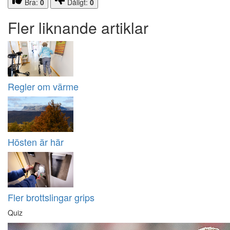
Bra:
0
Dåligt:
0
Fler liknande artiklar
Regler om värme
Hösten är här
Fler brottslingar grips
Quiz