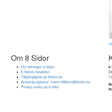
L
Om 8 Sidor
Om tidningen 8 Sidor
8 
8 Sidors redaktion
D
Tillgänglighet på 8sidor.se
1
Ansvarig utgivare:
marie.hillblom@8sidor.se
R
Privacy policy på 8 sidor
P