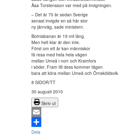
Åsa Torstensson var med på invigningen.
– Det är 70 år sedan Sverige
senast invigde en så här stor
ny järnväg, sade ministern.
Botniabanan är 19 mil lång.
Men helt klar är den inte.
Först om ett år kan människor
få resa med hela hela vägen
mellan Umeå i norr och Kramfors
i söder. Fram till dess kommer tågen
bara att köra mellan Umeå och Örnsköldsvik.
8 SIDOR/TT
30 augusti 2010
Skriv ut
Email
Dela