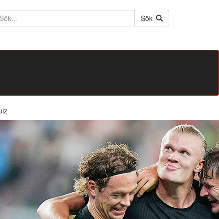
ktext
Sök
uiz