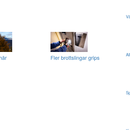
Vä
Al
här
Fler brottslingar grips
Sp