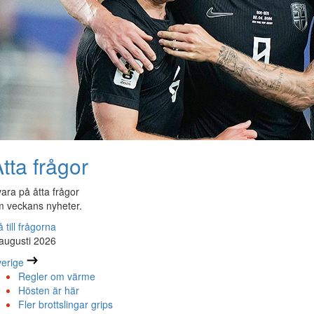
tta frågor
ara på åtta frågor
 veckans nyheter.
 till frågorna
augusti 2026
erige
Regler om värme
Hösten är här
Fler brottslingar grips