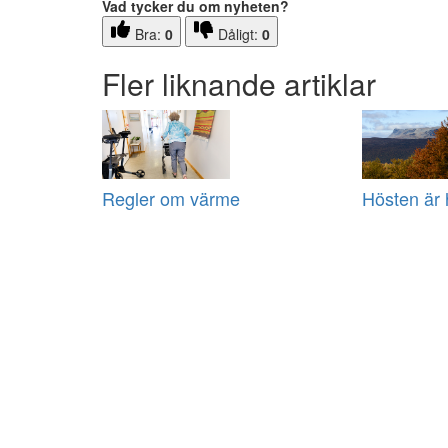
Vad tycker du om nyheten?
Bra:
0
Dåligt:
0
Fler liknande artiklar
Regler om värme
Hösten är 