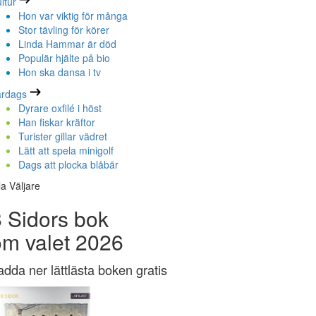
ltur
Hon var viktig för många
Stor tävling för körer
Linda Hammar är död
Populär hjälte på bio
Hon ska dansa i tv
ardags
Dyrare oxfilé i höst
Han fiskar kräftor
Turister gillar vädret
Lätt att spela minigolf
Dags att plocka blåbär
la Väljare
 Sidors bok
om valet 2026
adda ner lättlästa boken gratis