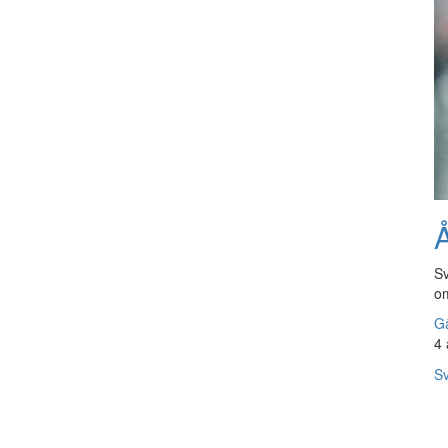
Å
Sv
om
Gå
4 
Sv