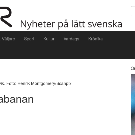
Sö
a Väljare
Sport
Kultur
Vardags
Krönika
Q
vik. Foto: Henrik Montgomery/Scanpix
iabanan