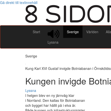
Gå direkt till textinnehåll
Start
Sverige
Världen
All
Lyssna
Sverige
Kung Karl XVI Gustaf invigde Botniabanan i Örnskölds
Kungen invigde Botn
Lyssna
I helgen blev en ny järnväg klar
i Norrland. Den kallas för Botniabanan
och bygget har hållit på i elva år.
Både kungen och infrastrukturminister