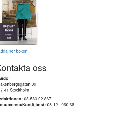
adda ner boken
Kontakta oss
Sidor
rakenbergsgatan 39
17 41 Stockholm
edaktionen:
08-580 02 867
renumerera/Kundtjänst:
08-121 060 38