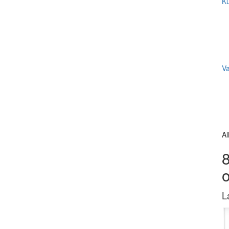
Ku
V
Al
8
L