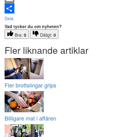
Email
Dela
Vad tycker du om nyheten?
Bra:
0
Dåligt:
0
Fler liknande artiklar
Fler brottslingar grips
Billigare mat i affären