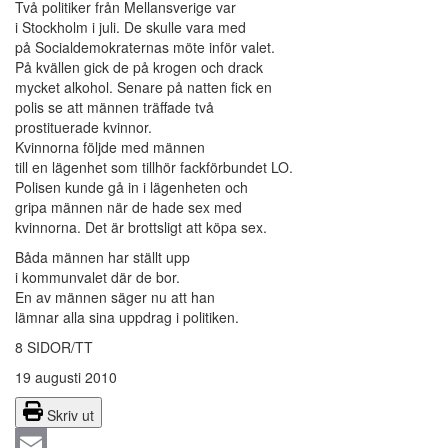
Två politiker från Mellansverige var
i Stockholm i juli. De skulle vara med
på Socialdemokraternas möte inför valet.
På kvällen gick de på krogen och drack
mycket alkohol. Senare på natten fick en
polis se att männen träffade två
prostituerade kvinnor.
Kvinnorna följde med männen
till en lägenhet som tillhör fackförbundet LO.
Polisen kunde gå in i lägenheten och
gripa männen när de hade sex med
kvinnorna. Det är brottsligt att köpa sex.
Båda männen har ställt upp
i kommunvalet där de bor.
En av männen säger nu att han
lämnar alla sina uppdrag i politiken.
8 SIDOR/TT
19 augusti 2010
Skriv ut