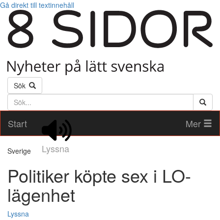
Gå direkt till textinnehåll
Sök
Söktext
Start
Mer
Lyssna
Sverige
Politiker köpte sex i LO-
lägenhet
Lyssna