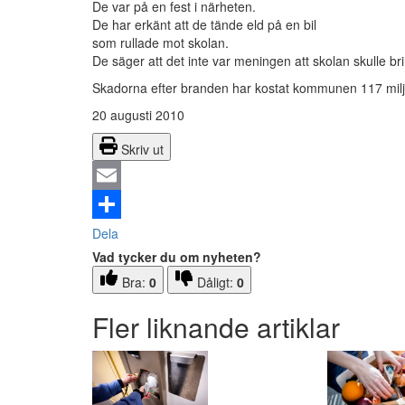
De var på en fest i närheten.
De har erkänt att de tände eld på en bil
som rullade mot skolan.
De säger att det inte var meningen att skolan skulle br
Skadorna efter branden har kostat kommunen 117 milj
20 augusti 2010
Skriv ut
Email
Dela
Vad tycker du om nyheten?
Bra:
0
Dåligt:
0
Fler liknande artiklar