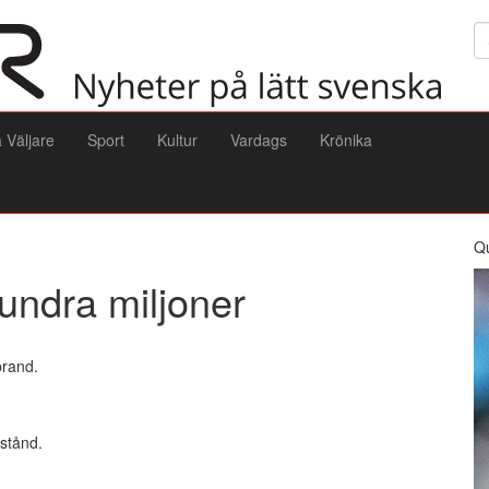
Sö
a Väljare
Sport
Kultur
Vardags
Krönika
Q
undra miljoner
brand.
stånd.