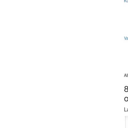
Ku
V
Al
8
L