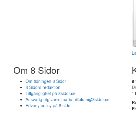
L
Om 8 Sidor
Om tidningen 8 Sidor
8 
8 Sidors redaktion
D
Tillgänglighet på 8sidor.se
1
Ansvarig utgivare:
marie.hillblom@8sidor.se
R
Privacy policy på 8 sidor
P