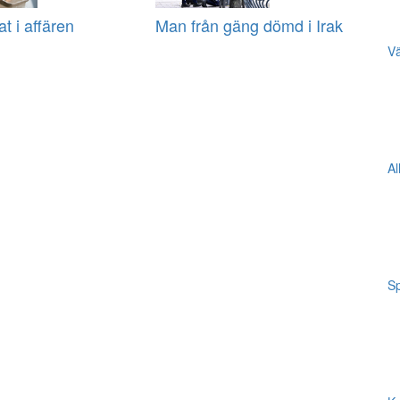
at i affären
Man från gäng dömd i Irak
Vä
Al
Sp