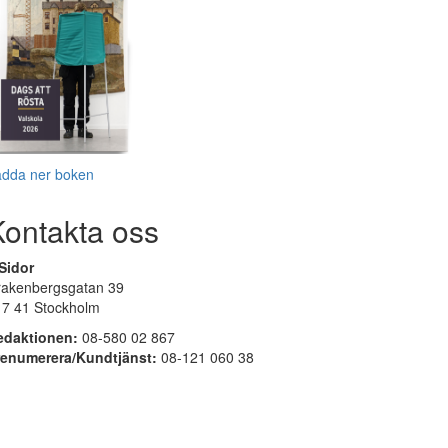
adda ner boken
Kontakta oss
Sidor
rakenbergsgatan 39
17 41 Stockholm
edaktionen:
08-580 02 867
renumerera/Kundtjänst:
08-121 060 38