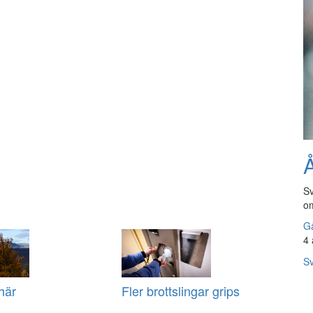
Å
Sv
om
Gå
4 
Sv
här
Fler brottslingar grips