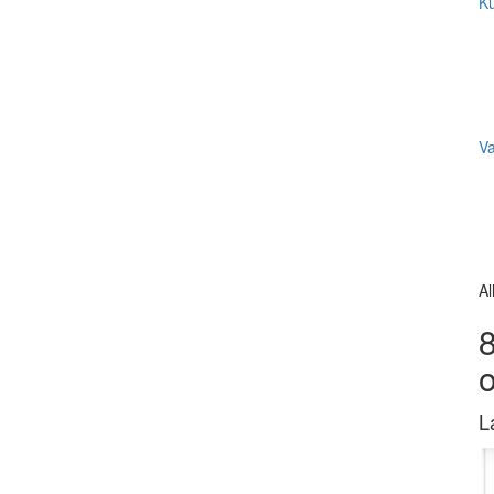
Ku
V
Al
8
L