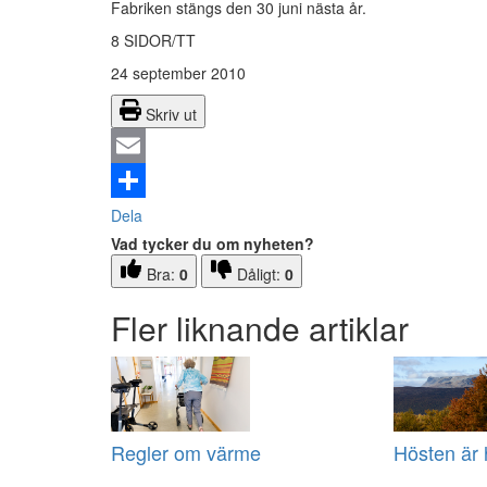
Fabriken stängs den 30 juni nästa år.
8 SIDOR/TT
24 september 2010
Skriv ut
Email
Dela
Vad tycker du om nyheten?
Bra:
0
Dåligt:
0
Fler liknande artiklar
Regler om värme
Hösten är 