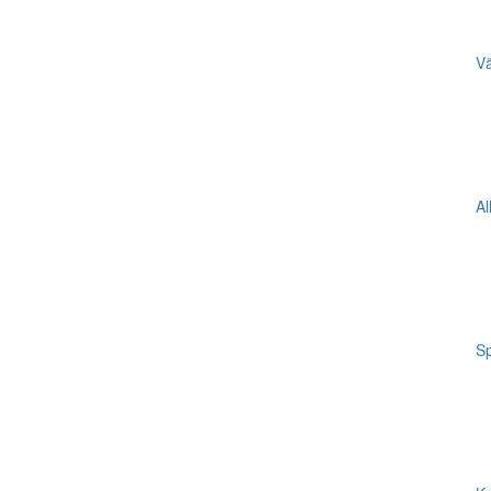
Vä
Al
Sp