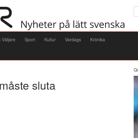
Sö
a Väljare
Sport
Kultur
Vardags
Krönika
Q
 måste sluta