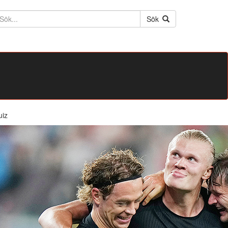
ktext
Sök
uiz