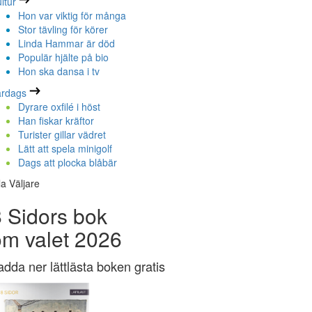
ltur
Hon var viktig för många
Stor tävling för körer
Linda Hammar är död
Populär hjälte på bio
Hon ska dansa i tv
ardags
Dyrare oxfilé i höst
Han fiskar kräftor
Turister gillar vädret
Lätt att spela minigolf
Dags att plocka blåbär
la Väljare
 Sidors bok
om valet 2026
adda ner lättlästa boken gratis