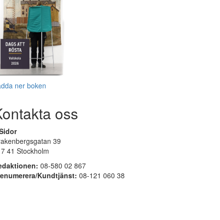
adda ner boken
Kontakta oss
Sidor
rakenbergsgatan 39
17 41 Stockholm
edaktionen:
08-580 02 867
renumerera/Kundtjänst:
08-121 060 38