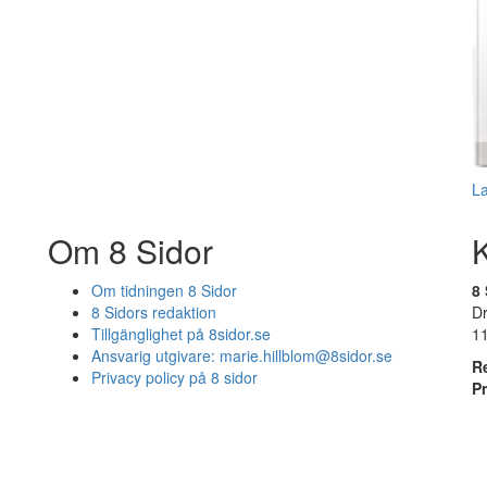
L
Om 8 Sidor
Om tidningen 8 Sidor
8 
8 Sidors redaktion
D
Tillgänglighet på 8sidor.se
1
Ansvarig utgivare:
marie.hillblom@8sidor.se
R
Privacy policy på 8 sidor
P