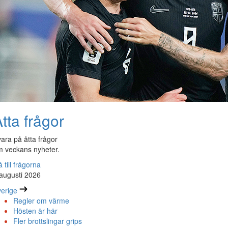
tta frågor
ara på åtta frågor
 veckans nyheter.
 till frågorna
augusti 2026
erige
Regler om värme
Hösten är här
Fler brottslingar grips