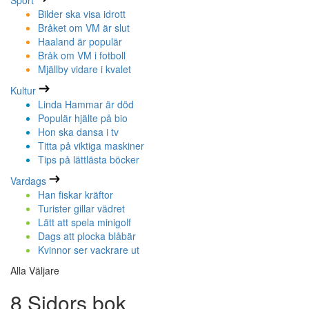
Sport
Bilder ska visa idrott
Bråket om VM är slut
Haaland är populär
Bråk om VM i fotboll
Mjällby vidare i kvalet
Kultur
Linda Hammar är död
Populär hjälte på bio
Hon ska dansa i tv
Titta på viktiga maskiner
Tips på lättlästa böcker
Vardags
Han fiskar kräftor
Turister gillar vädret
Lätt att spela minigolf
Dags att plocka blåbär
Kvinnor ser vackrare ut
Alla Väljare
8 Sidors bok