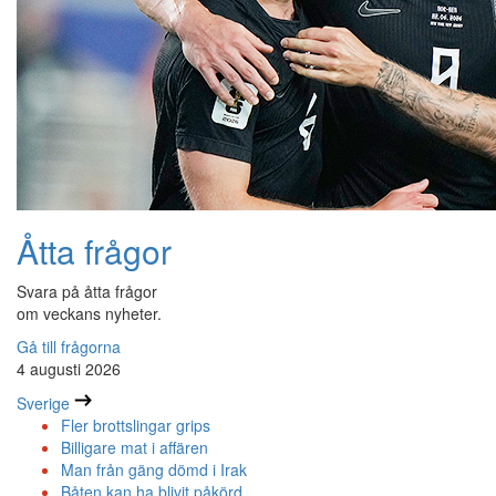
Åtta frågor
Svara på åtta frågor
om veckans nyheter.
Gå till frågorna
4 augusti 2026
Sverige
Fler brottslingar grips
Billigare mat i affären
Man från gäng dömd i Irak
Båten kan ha blivit påkörd