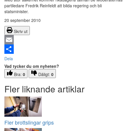
partiledare Fredrik Reinfeldt att bilda regering och bli
statsminister.
20 september 2010
Skriv ut
Email
Dela
Vad tycker du om nyheten?
Bra:
0
Dåligt:
0
Fler liknande artiklar
Fler brottslingar grips