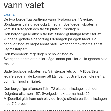
vann valet
Lyssna
De fyra borgerliga partierna vann riksdagsvalet i Sverige.
Söndagens val slutade också med att Sverigedemokraterna
kom in i riksdagen och får 20 platser i riksdagen.
Den borgerliga alliansen får inte tillräckligt många röster för att
kunna få igenom sina förslag i riksdagen på egen hand. De
behöver stöd av något annat parti. Sverigedemokraterna är ett
vågmästarparti.
Den kommande regeringen behöver stöd av
Sverigedemokraterna eller något annat parti för att få igenom sina
resultat.
Både Socialdemokraternas, Vänsterpartiets och Miljöpartiets
ledare sade att de kommer att kämpa mot Sverigedemokraterna
och främlingsfientlighet.
Den borgerliga alliansen fick 172 platser i riksdagen och den
rödgröna alliansen 157. Sverigedemokraterna hade 20.
Miljöpartiet gick fram och blev det tredje största partiet i riksdagen
med 7,2 procent.
Med stor säkerhet kommer riksdagens talman be Moderaternas