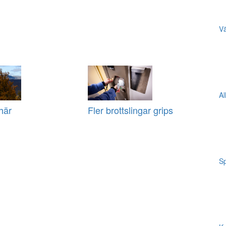
Vä
Al
här
Fler brottslingar grips
Sp