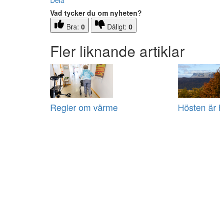
Dela
Vad tycker du om nyheten?
Bra:
0
Dåligt:
0
Fler liknande artiklar
Regler om värme
Hösten är 