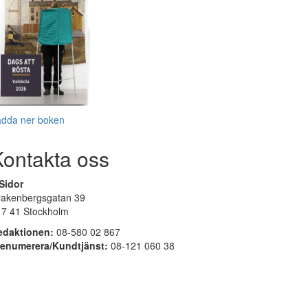
adda ner boken
Kontakta oss
Sidor
rakenbergsgatan 39
17 41 Stockholm
edaktionen:
08-580 02 867
renumerera/Kundtjänst:
08-121 060 38