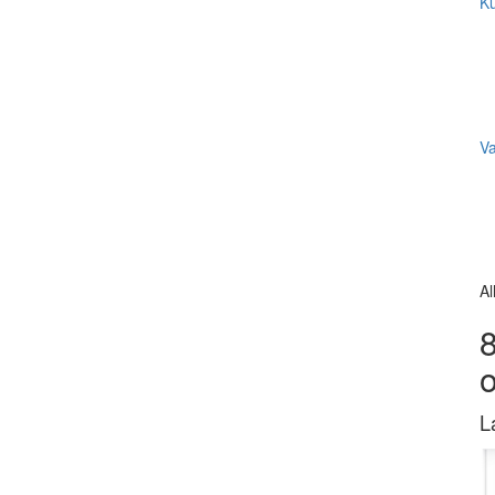
Ku
V
Al
8
L