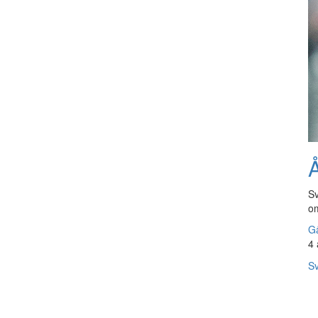
Å
Sv
om
Gå
4 
Sv