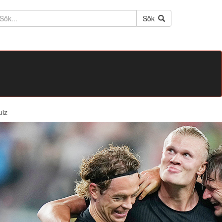
ktext
Sök
uiz