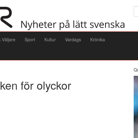
Sö
a Väljare
Sport
Kultur
Vardags
Krönika
Q
ken för olyckor