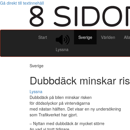
Gå direkt till textinnehåll
Start
Sverige
Världen
All
Lyssna
Sverige
Dubbdäck minskar ris
Lyssna
Dubbdäck på bilen minskar risken
för dödsolyckor på vintervägarna
med nästan hälften. Det visar en ny undersökning
som Trafikverket har gjort.
– Nyttan med dubbdäck är mycket större
än vad vi trott tidigare,