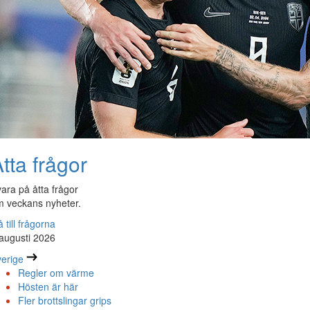
tta frågor
ara på åtta frågor
 veckans nyheter.
 till frågorna
augusti 2026
erige
Regler om värme
Hösten är här
Fler brottslingar grips