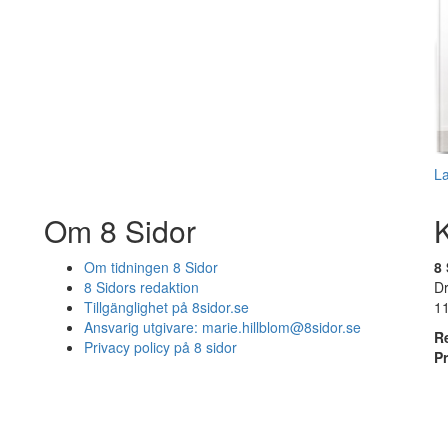
L
Om 8 Sidor
Om tidningen 8 Sidor
8 
8 Sidors redaktion
D
Tillgänglighet på 8sidor.se
1
Ansvarig utgivare:
marie.hillblom@8sidor.se
R
Privacy policy på 8 sidor
P