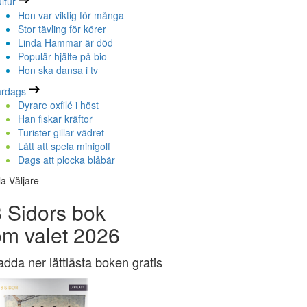
ltur
Hon var viktig för många
Stor tävling för körer
Linda Hammar är död
Populär hjälte på bio
Hon ska dansa i tv
ardags
Dyrare oxfilé i höst
Han fiskar kräftor
Turister gillar vädret
Lätt att spela minigolf
Dags att plocka blåbär
la Väljare
 Sidors bok
om valet 2026
adda ner lättlästa boken gratis