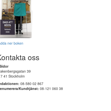
adda ner boken
Kontakta oss
Sidor
rakenbergsgatan 39
17 41 Stockholm
edaktionen:
08-580 02 867
renumerera/Kundtjänst:
08-121 060 38