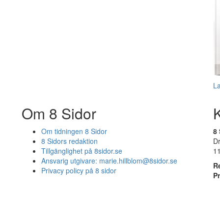
L
Om 8 Sidor
Om tidningen 8 Sidor
8 
8 Sidors redaktion
D
Tillgänglighet på 8sidor.se
1
Ansvarig utgivare:
marie.hillblom@8sidor.se
R
Privacy policy på 8 sidor
P