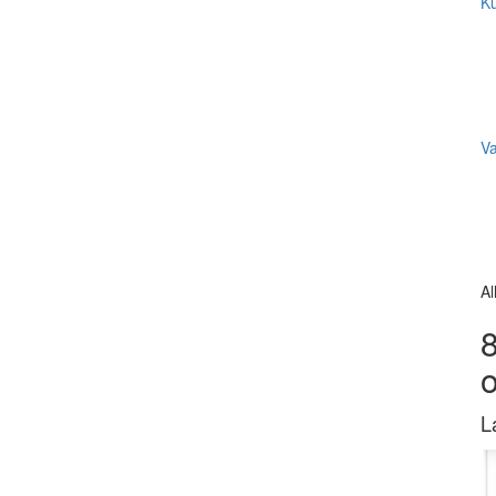
Ku
V
Al
8
L