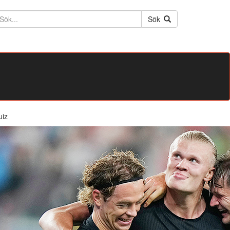
ktext
Sök
uiz