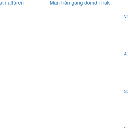
at i affären
Man från gäng dömd i Irak
Vä
Al
Sp