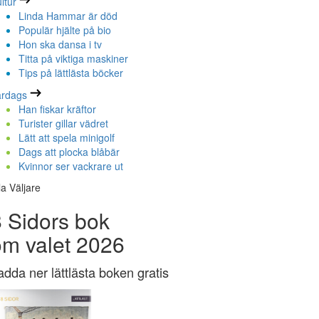
ltur
Linda Hammar är död
Populär hjälte på bio
Hon ska dansa i tv
Titta på viktiga maskiner
Tips på lättlästa böcker
ardags
Han fiskar kräftor
Turister gillar vädret
Lätt att spela minigolf
Dags att plocka blåbär
Kvinnor ser vackrare ut
la Väljare
 Sidors bok
om valet 2026
adda ner lättlästa boken gratis