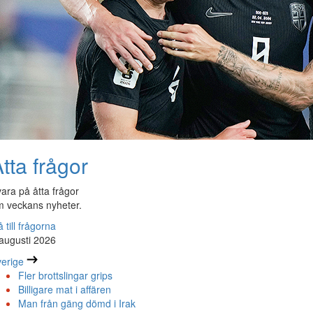
tta frågor
ara på åtta frågor
 veckans nyheter.
 till frågorna
augusti 2026
erige
Fler brottslingar grips
Billigare mat i affären
Man från gäng dömd i Irak