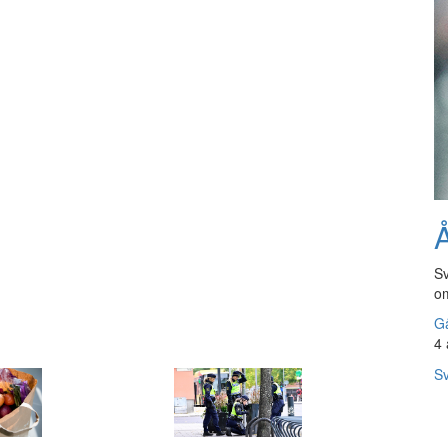
.
Å
Sv
om
Gå
4 
Sv