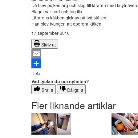
Då blev pojken arg och slog till läraren med knytnäven
Slaget var hårt och tog illa.
Lärarens käkben gick av på två ställen.
Han blev tvungen att operera käken.
17 september 2010
Skriv ut
Email
Dela
Vad tycker du om nyheten?
Bra:
0
Dåligt:
0
Fler liknande artiklar