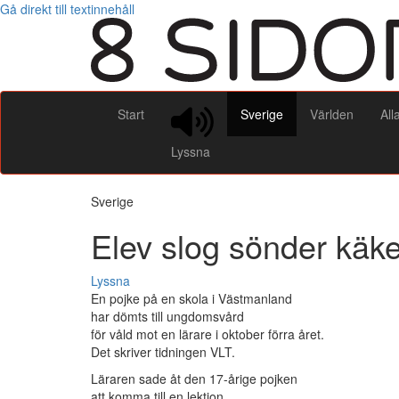
Gå direkt till textinnehåll
Start
Sverige
Världen
All
Lyssna
Sverige
Elev slog sönder käke
Lyssna
En pojke på en skola i Västmanland
har dömts till ungdomsvård
för våld mot en lärare i oktober förra året.
Det skriver tidningen VLT.
Läraren sade åt den 17-årige pojken
att komma till en lektion.