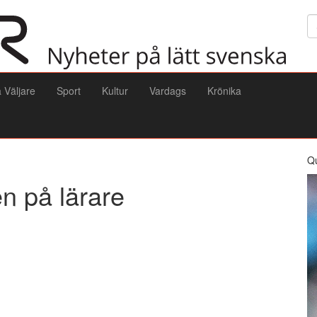
Sö
a Väljare
Sport
Kultur
Vardags
Krönika
Q
n på lärare