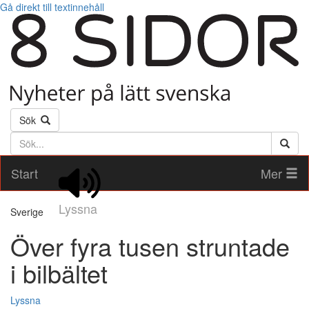
Gå direkt till textinnehåll
Sök
Söktext
Start
Mer
Lyssna
Sverige
Över fyra tusen struntade
i bilbältet
Lyssna