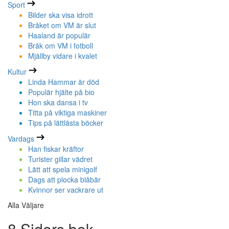
Sport
Bilder ska visa idrott
Bråket om VM är slut
Haaland är populär
Bråk om VM i fotboll
Mjällby vidare i kvalet
Kultur
Linda Hammar är död
Populär hjälte på bio
Hon ska dansa i tv
Titta på viktiga maskiner
Tips på lättlästa böcker
Vardags
Han fiskar kräftor
Turister gillar vädret
Lätt att spela minigolf
Dags att plocka blåbär
Kvinnor ser vackrare ut
Alla Väljare
8 Sidors bok