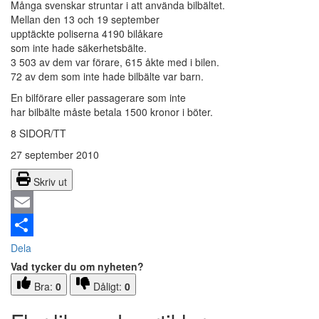
Många svenskar struntar i att använda bilbältet.
Mellan den 13 och 19 september
upptäckte poliserna 4190 bilåkare
som inte hade säkerhetsbälte.
3 503 av dem var förare, 615 åkte med i bilen.
72 av dem som inte hade bilbälte var barn.
En bilförare eller passagerare som inte
har bilbälte måste betala 1500 kronor i böter.
8 SIDOR/TT
27 september 2010
Skriv ut
Email
Dela
Vad tycker du om nyheten?
Bra:
0
Dåligt:
0