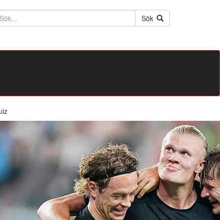
ktext
Sök
uiz