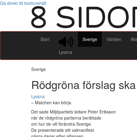
Gå direkt till textinnehåll
Start
Sverige
Världen
All
Lyssna
Sverige
Rödgröna förslag ska 
Lyssna
– Matchen kan börja.
Det sade Miljöpartiets ledare Peter Eriksson
när de rödgröna partierna berättade
om hur de vill förändra Sverige.
De presenterade sitt valmanifest
några dagar efter alliansen.