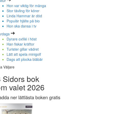
ltur
Hon var viktig för många
Stor tävling för körer
Linda Hammar är död
Populär hjälte på bio
Hon ska dansa i tv
ardags
Dyrare oxfilé i höst
Han fiskar kräftor
Turister gillar vädret
Lätt att spela minigolf
Dags att plocka blåbär
la Väljare
 Sidors bok
om valet 2026
adda ner lättlästa boken gratis