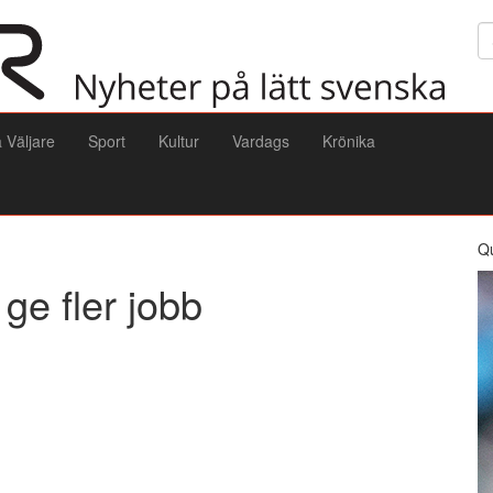
Sö
a Väljare
Sport
Kultur
Vardags
Krönika
Q
ge fler jobb