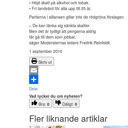
• Höjd skatt på alkohol och tobak.
• Fri tandvård för alla upp till 25 år.
Partierna i alliansen gillar inte de rödgröna förslagen.
– De kan tänka sig sänkta skatter.
Men det är tydligt att pengarna aldrig
får gå till dem som jobbar,
säger Moderaternas ledare Fredrik Reinfeldt.
1 september 2010
Skriv ut
Email
Dela
Vad tycker du om nyheten?
Bra:
0
Dåligt:
0
Fler liknande artiklar