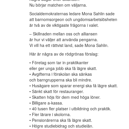
Nu börjar matchen om väljarna.
Socialdemokraternas ledare Mona Sahlin sade
att barnomsorgeon och ungdomsarbetslösheten
är två av de viktigaste frågorna i valet.
– Skillnaden mellan oss och alliansen
är hur vi väljer att använda pengarna.
Vi vill ha ett rättvist land, sade Mona Sahlin.
Här är några av de rödgrönas förslag:
• Företag som tar in praktikanter
eller ger unga jobb ska få lägre skatt.
• Avgifterna i förskolan ska sänkas
och barngrupperna ska bli mindre.
• Husägare som sparar energi ska få lägre skatt.
• Sänkt skatt för restauranger.
• Skatten höjs för dem med höga löner.
• Billigare a-kassa.
• 40 tusen fler platser i utbildning och praktik.
• Fler lärare i skolorna.
• Pensionärerna ska få lägre skatt.
• Högre studiebidrag och studielån.