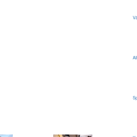
Vä
Al
Sp