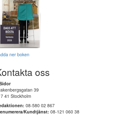
adda ner boken
Kontakta oss
Sidor
rakenbergsgatan 39
17 41 Stockholm
edaktionen:
08-580 02 867
renumerera/Kundtjänst:
08-121 060 38