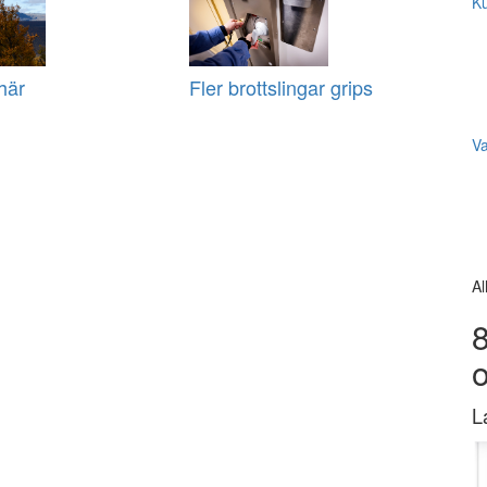
Ku
här
Fler brottslingar grips
V
Al
8
L