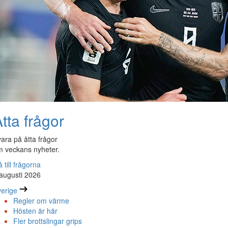
tta frågor
ara på åtta frågor
 veckans nyheter.
 till frågorna
augusti 2026
erige
Regler om värme
Hösten är här
Fler brottslingar grips