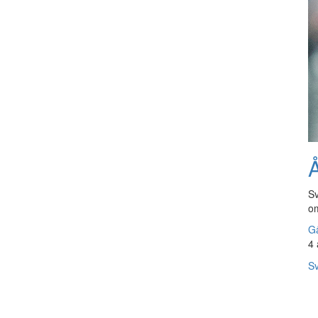
Å
Sv
om
Gå
4 
Sv