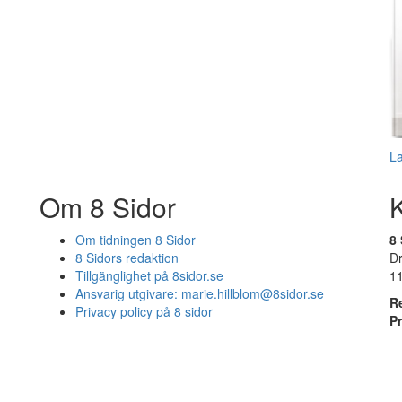
L
Om 8 Sidor
Om tidningen 8 Sidor
8 
8 Sidors redaktion
D
Tillgänglighet på 8sidor.se
1
Ansvarig utgivare:
marie.hillblom@8sidor.se
R
Privacy policy på 8 sidor
P