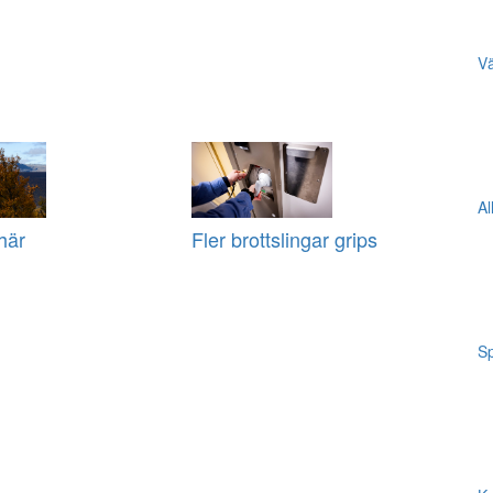
Vä
Al
här
Fler brottslingar grips
Sp