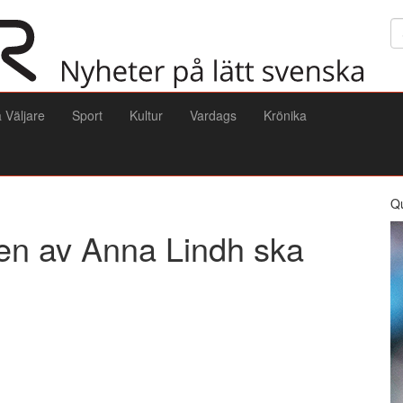
Sö
a Väljare
Sport
Kultur
Vardags
Krönika
Q
rden av Anna Lindh ska