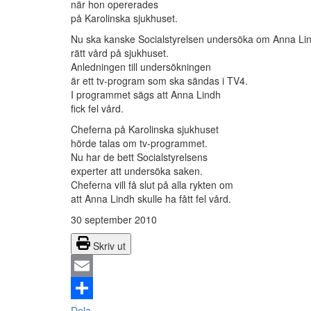
när hon opererades
på Karolinska sjukhuset.
Nu ska kanske Socialstyrelsen undersöka om Anna Lin
rätt vård på sjukhuset.
Anledningen till undersökningen
är ett tv-program som ska sändas i TV4.
I programmet sägs att Anna Lindh
fick fel vård.
Cheferna på Karolinska sjukhuset
hörde talas om tv-programmet.
Nu har de bett Socialstyrelsens
experter att undersöka saken.
Cheferna vill få slut på alla rykten om
att Anna Lindh skulle ha fått fel vård.
30 september 2010
Skriv ut
Email
Dela