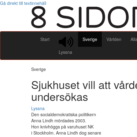
Gå direkt till textinnehåll
Start
Sverige
Världen
All
Lyssna
Sverige
Sjukhuset vill att vå
undersökas
Lyssna
Den socialdemokratiska politikern
Anna Lindh mördades 2003.
Hon knivhöggs på varuhuset NK
i Stockholm. Anna Lindh dog senare