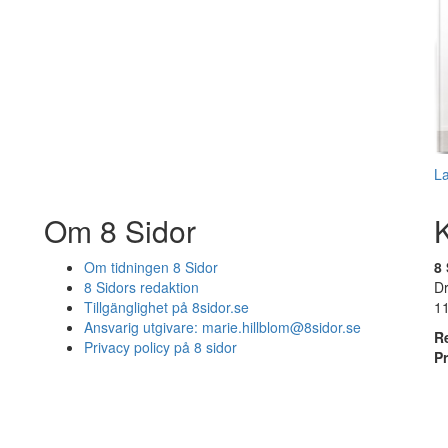
L
Om 8 Sidor
Om tidningen 8 Sidor
8 
8 Sidors redaktion
D
Tillgänglighet på 8sidor.se
1
Ansvarig utgivare:
marie.hillblom@8sidor.se
R
Privacy policy på 8 sidor
P