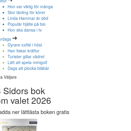
ltur
Hon var viktig för många
Stor tävling för körer
Linda Hammar är död
Populär hjälte på bio
Hon ska dansa i tv
ardags
Dyrare oxfilé i höst
Han fiskar kräftor
Turister gillar vädret
Lätt att spela minigolf
Dags att plocka blåbär
la Väljare
 Sidors bok
om valet 2026
adda ner lättlästa boken gratis