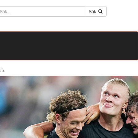
ktext
Sök
uiz