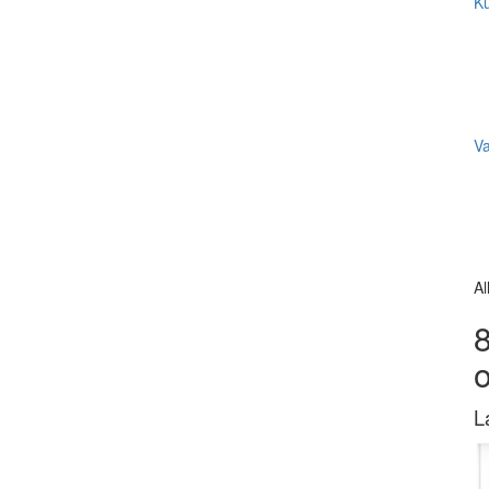
Ku
V
Al
8
L