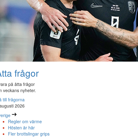
tta frågor
ara på åtta frågor
 veckans nyheter.
 till frågorna
augusti 2026
erige
Regler om värme
Hösten är här
Fler brottslingar grips