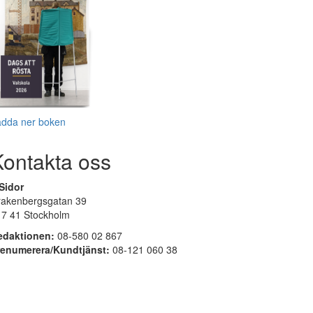
adda ner boken
Kontakta oss
Sidor
rakenbergsgatan 39
17 41 Stockholm
edaktionen:
08-580 02 867
renumerera/Kundtjänst:
08-121 060 38