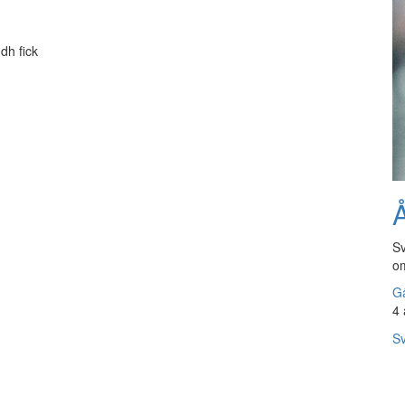
dh fick
Å
Sv
om
Gå
4 
Sv