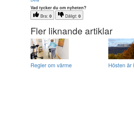
Vad tycker du om nyheten?
Bra:
0
Dåligt:
0
Fler liknande artiklar
Regler om värme
Hösten är 