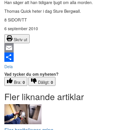
Han säger att han tidigare ljugit om alla morden.
Thomas Quick heter i dag Sture Bergwall.
8 SIDOR/TT
6 september 2010
Skriv ut
Email
Dela
Vad tycker du om nyheten?
Bra:
0
Dåligt:
0
Fler liknande artiklar
Fler brottslingar grips