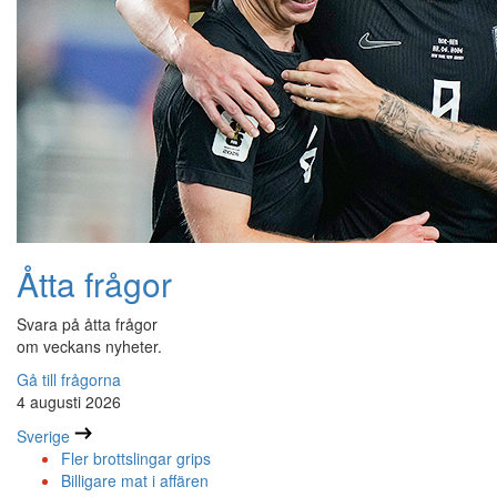
Åtta frågor
Svara på åtta frågor
om veckans nyheter.
Gå till frågorna
4 augusti 2026
Sverige
Fler brottslingar grips
Billigare mat i affären