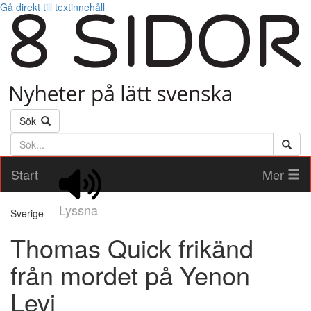
Gå direkt till textinnehåll
Sök
Söktext
Start
Mer
Lyssna
Sverige
Thomas Quick frikänd
från mordet på Yenon
Levi