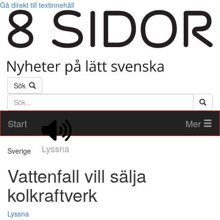
Gå direkt till textinnehåll
Sök
Söktext
Start
Mer
Lyssna
Sverige
Vattenfall vill sälja
kolkraftverk
Lyssna