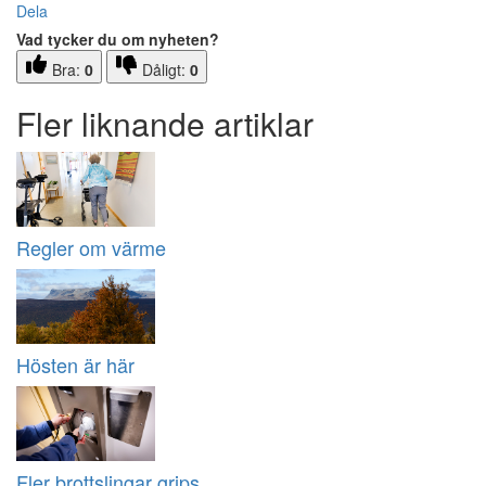
Dela
Vad tycker du om nyheten?
Bra:
0
Dåligt:
0
Fler liknande artiklar
Regler om värme
Hösten är här
Fler brottslingar grips