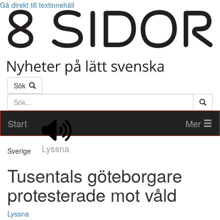
Gå direkt till textinnehåll
Sök
Söktext
Start
Mer
Lyssna
Sverige
Tusentals göteborgare
protesterade mot våld
Lyssna