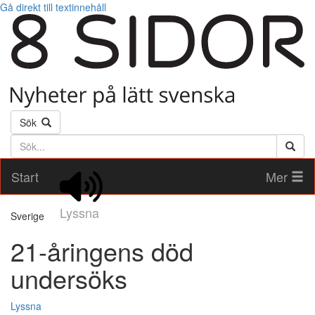
Gå direkt till textinnehåll
Sök
Söktext
Start
Mer
Lyssna
Sverige
21-åringens död
undersöks
Lyssna