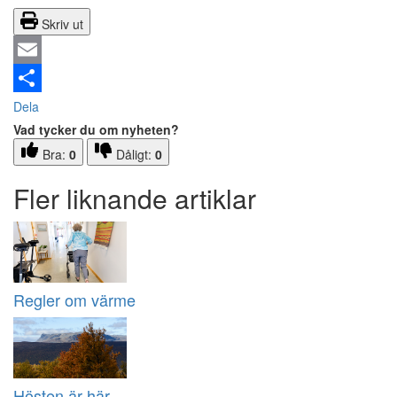
Skriv ut
Email
Dela
Vad tycker du om nyheten?
Bra:
0
Dåligt:
0
Fler liknande artiklar
Regler om värme
Hösten är här