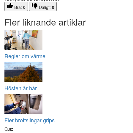
Bra:
0
Dåligt:
0
Fler liknande artiklar
Regler om värme
Hösten är här
Fler brottslingar grips
Quiz