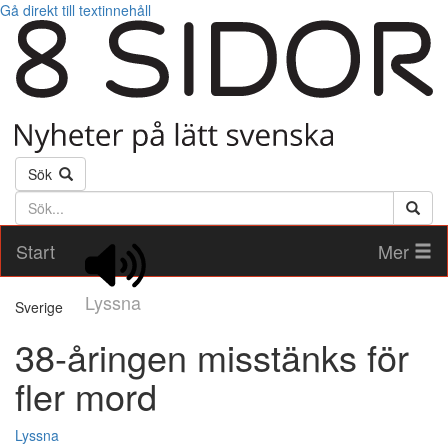
Gå direkt till textinnehåll
Sök
Söktext
Start
Mer
Lyssna
Sverige
38-åringen misstänks för
fler mord
Lyssna