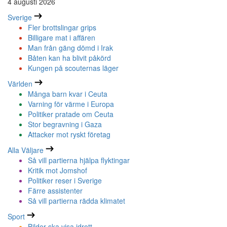
4 augusti 2026
Sverige
Fler brottslingar grips
Billigare mat i affären
Man från gäng dömd i Irak
Båten kan ha blivit påkörd
Kungen på scouternas läger
Världen
Många barn kvar i Ceuta
Varning för värme i Europa
Politiker pratade om Ceuta
Stor begravning i Gaza
Attacker mot ryskt företag
Alla Väljare
Så vill partierna hjälpa flyktingar
Kritik mot Jomshof
Politiker reser i Sverige
Färre assistenter
Så vill partierna rädda klimatet
Sport
Bilder ska visa idrott