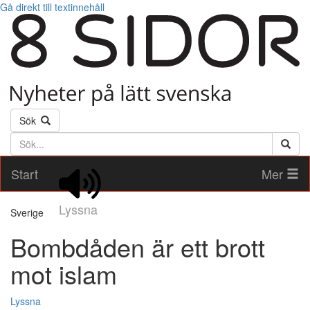
Gå direkt till textinnehåll
Sök
Söktext
Start
Mer
Lyssna
Sverige
Bombdåden är ett brott
mot islam
Lyssna