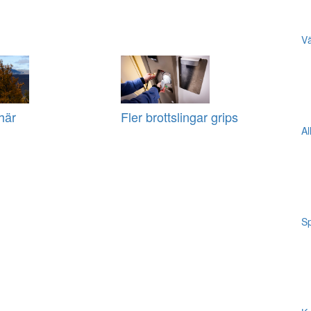
Vä
här
Fler brottslingar grips
Al
Sp