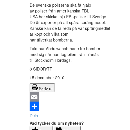
De svenska poliserna ska få hjälp
av poliser från amerikanska FBI.
USA har skickat sju FBI-poliser till Sverige.
De är experter på att spåra sprängmedel.
Kanske kan de ta reda på var sprängmedlet
är köpt och vilka som
har tillverkat bomberna.
Taimour Abdulwahab hade tre bomber
med sig när han tog bilen från Tranås
till Stockholm i lördags.
8 SIDOR/TT
15 december 2010
Skriv ut
Email
Dela
Vad tycker du om nyheten?