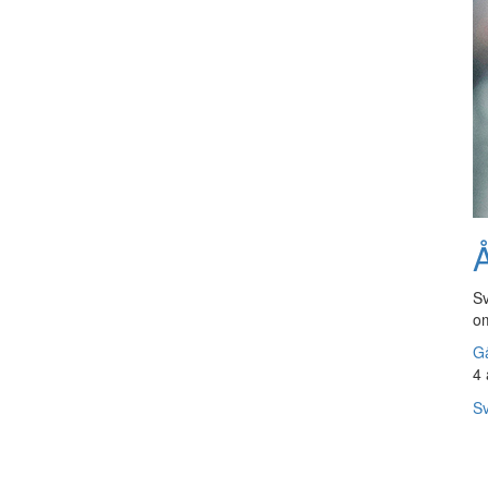
Å
Sv
om
Gå
4 
Sv