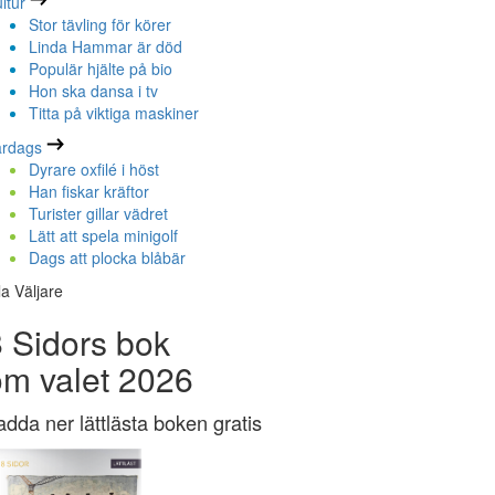
ltur
Stor tävling för körer
Linda Hammar är död
Populär hjälte på bio
Hon ska dansa i tv
Titta på viktiga maskiner
ardags
Dyrare oxfilé i höst
Han fiskar kräftor
Turister gillar vädret
Lätt att spela minigolf
Dags att plocka blåbär
la Väljare
 Sidors bok
om valet 2026
adda ner lättlästa boken gratis