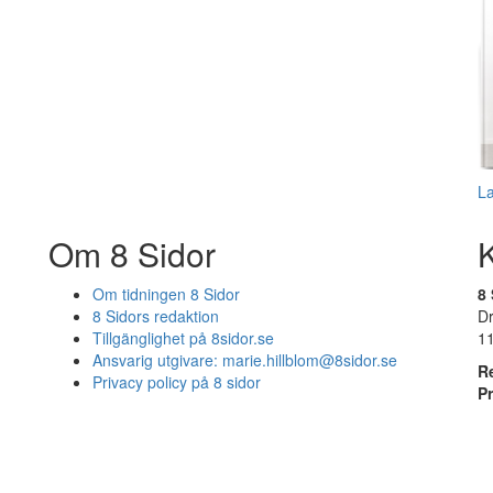
L
Om 8 Sidor
Om tidningen 8 Sidor
8 
8 Sidors redaktion
D
Tillgänglighet på 8sidor.se
1
Ansvarig utgivare:
marie.hillblom@8sidor.se
R
Privacy policy på 8 sidor
P