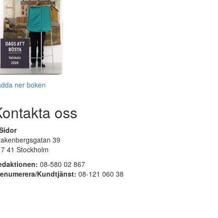
adda ner boken
Kontakta oss
Sidor
rakenbergsgatan 39
17 41 Stockholm
edaktionen:
08-580 02 867
renumerera/Kundtjänst:
08-121 060 38