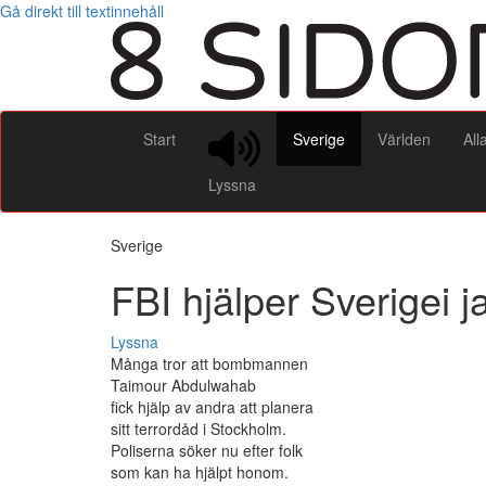
Gå direkt till textinnehåll
Start
Sverige
Världen
All
Lyssna
Sverige
FBI hjälper Sverigei ja
Lyssna
Många tror att bombmannen
Taimour Abdulwahab
fick hjälp av andra att planera
sitt terrordåd i Stockholm.
Poliserna söker nu efter folk
som kan ha hjälpt honom.