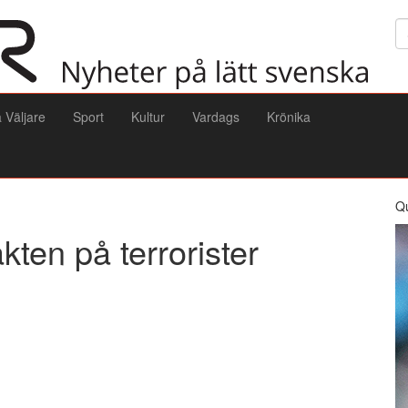
Sö
a Väljare
Sport
Kultur
Vardags
Krönika
Q
kten på terrorister