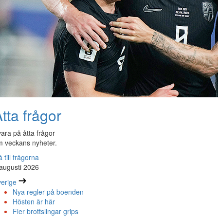
tta frågor
ara på åtta frågor
 veckans nyheter.
 till frågorna
augusti 2026
erige
Nya regler på boenden
Hösten är här
Fler brottslingar grips