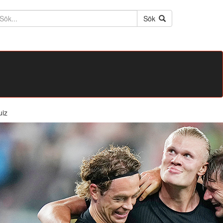
ktext
Sök
uiz