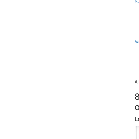
Ku
V
Al
8
L